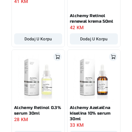
41
KM
Alchemy Retinol
renewal krema 50ml
42
KM
Dodaj U Korpu
Dodaj U Korpu
Alchemy Retinol 0.3%
Alchemy Azelaična
serum 30ml
kiselina 10% serum
28
KM
30ml
33
KM