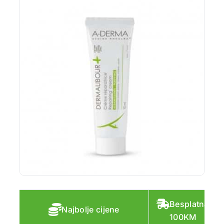
Besplatna do
Najbolje cijene
100KM