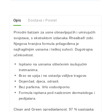
Opis
Dostava i Povrat
Prirodni balzam za usne obnavljajućih i umirujućih
svojstava, s ekstraktom izdanaka
Rhealba® zobi.
Njegova hranjiva formula prilagođena je
najfragilnijim usnama i teškoj suhoći. Dugotrajna
učinkovitost.
Ispitano na usnama oštećenim isušujućim
tretmanima.
Brzo se upija i ne ostavlja vidljive tragove.
Dojenčad, djeca, odrasli.
Bez parfema. Vrlo vodootporno.
Formula ispitana pod nadzorom dermatologa i
pedijatara.
Clean and Green opredijeljenost:
97 % sastojaka