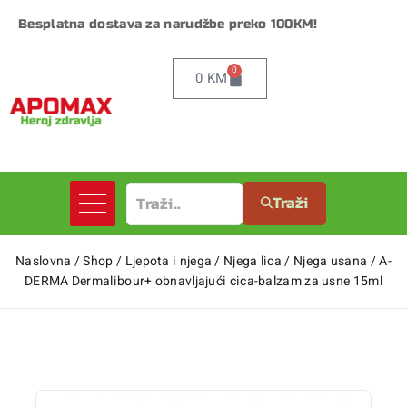
Besplatna dostava za narudžbe preko 100KM!
0
0
KM
Traži
Naslovna
/
Shop
/
Ljepota i njega
/
Njega lica
/
Njega usana
/
A-
DERMA Dermalibour+ obnavljajući cica-balzam za usne 15ml