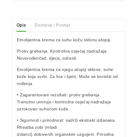
Opis
Dostava i Povrat
Emolijentna krema
za
suhu kožu sklonu atopiji
.
Protiv grebanja. Kontrolira osjećaj nadražaja.
Novorođenčad
,
djeca
,
odrasli
.
Emolijentna krema za njegu atopiji sklone,
suhe
kože koja svrbi
. Za lice i tijelo. Može se koristiti od
rođenja.
• Zagarantovani rezultati: protiv grebanja.
Trenutno
umiruje
i
kontrolira osjećaj nadražaja
uzrokovan suhoćom kože.
• Sigurnost i prirodnost: sadrži ekstrakt izdanaka
Rhealba zob
i (mladi
izdanci) dobivenih organskim uzgojem. Prirodna