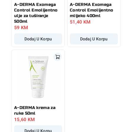
A-DERMA Exomega
A-DERMA Exomega
Control Emolijentno
Control Emolijentno
ulje za tuširanje
mlijeko 400ml
51,40
KM
500ml
59
KM
Dodaj U Korpu
Dodaj U Korpu
A-DERMA krema za
ruke 50ml
15,60
KM
Dodaj U Korpu