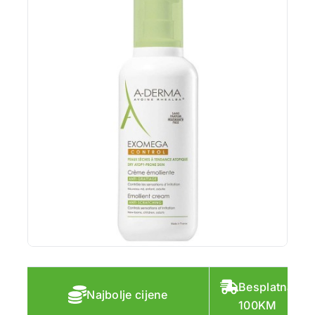
Besplatna do
Najbolje cijene
100KM