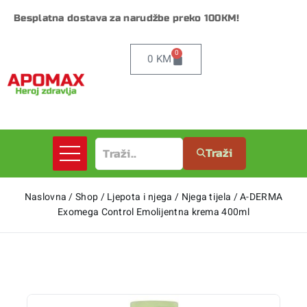
Besplatna dostava za narudžbe preko 100KM!
0
0
KM
Traži
Naslovna
/
Shop
/
Ljepota i njega
/
Njega tijela
/
A-DERMA
Exomega Control Emolijentna krema 400ml