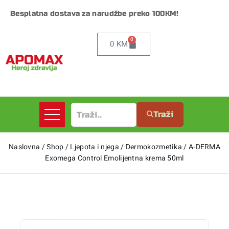
Besplatna dostava za narudžbe preko 100KM!
0
0
KM
Traži
Naslovna
/
Shop
/
Ljepota i njega
/
Dermokozmetika
/
A-DERMA
Exomega Control Emolijentna krema 50ml