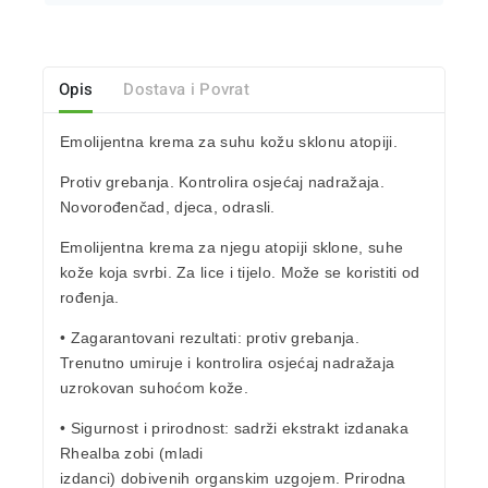
Opis
Dostava i Povrat
Emolijentna krema
za
suhu kožu sklonu atopiji
.
Protiv grebanja. Kontrolira osjećaj nadražaja.
Novorođenčad
,
djeca
,
odrasli
.
Emolijentna krema za njegu atopiji sklone,
suhe
kože koja svrbi
. Za lice i tijelo. Može se koristiti od
rođenja.
• Zagarantovani rezultati: protiv grebanja.
Trenutno
umiruje
i
kontrolira osjećaj nadražaja
uzrokovan suhoćom kože.
• Sigurnost i prirodnost: sadrži ekstrakt izdanaka
Rhealba zob
i (mladi
izdanci) dobivenih organskim uzgojem. Prirodna