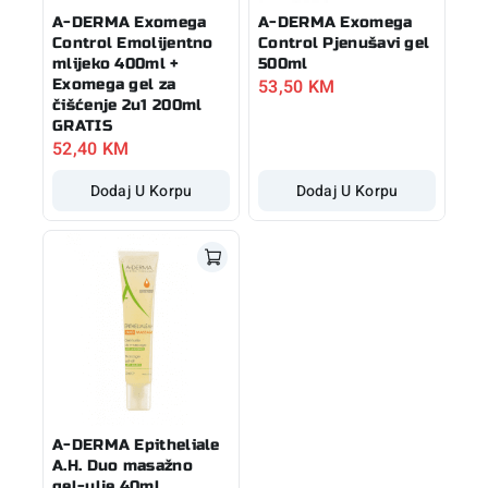
A-DERMA Exomega
A-DERMA Exomega
Control Emolijentno
Control Pjenušavi gel
mlijeko 400ml +
500ml
53,50
KM
Exomega gel za
čišćenje 2u1 200ml
GRATIS
52,40
KM
Dodaj U Korpu
Dodaj U Korpu
A-DERMA Epitheliale
A.H. Duo masažno
gel-ulje 40ml