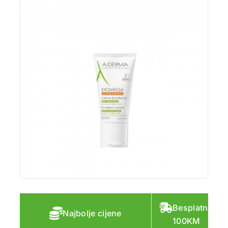
Besplatna do
Najbolje cijene
100KM