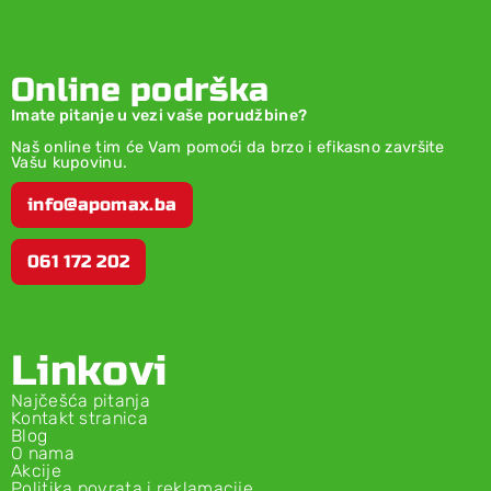
Online podrška
Imate pitanje u vezi vaše porudžbine?
Naš online tim će Vam pomoći da brzo i efikasno završite
Vašu kupovinu.
info@apomax.ba
061 172 202
Linkovi
Najčešća pitanja
Kontakt stranica
Blog
O nama
Akcije
Politika povrata i reklamacije