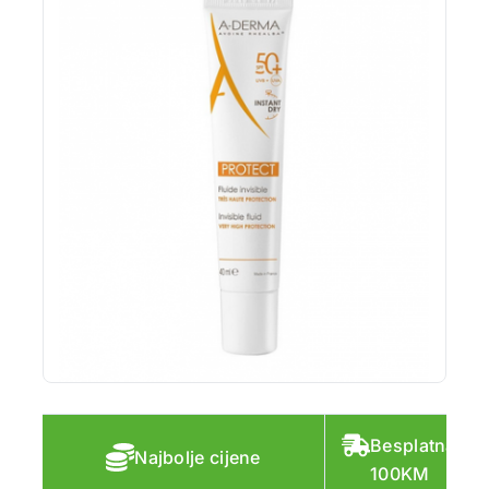
Besplatna do
Najbolje cijene
100KM