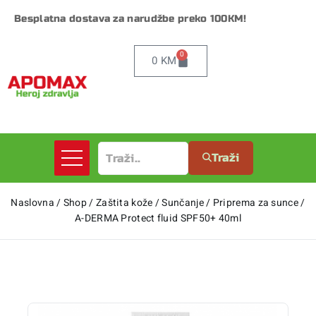
Besplatna dostava za narudžbe preko 100KM!
0
0
KM
Traži
Naslovna
/
Shop
/
Zaštita kože
/
Sunčanje
/
Priprema za sunce
/
A-DERMA Protect fluid SPF50+ 40ml