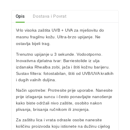
Opis
Dostava i Povrat
Vrlo visoka zaštita UVB + UVA za mješovitu do
masnu fragilnu kožu. Ultra-brzo upijanje. Ne
ostavlja bijeli trag.
Trenutno upijanje u 3 sekunde. Vodootporno.
Inovativna djelatna tvar: Barriestolide iz ulja
izdanaka Rhealba zobi, jača i štiti kožnu barijeru.
Sustav filtera:
fotostabilan, štiti od UVB/UVA kratkih
i dugih valnih duljina.
Način upotrebe:
Protresite prije uporabe. Nanesite
prije izlaganja suncu i često ponavljajte nanošenje
kako biste održali nivo zaštite, osobito nakon
plivanja, brisanja ručnikom ili znojenja.
Za zaštitu lica i vrata odrasle osobe nanesite
količinu proizvoda koju istisnete na dužinu cijelog