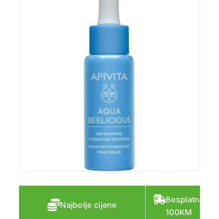
Besplatna do
Najbolje cijene
100KM