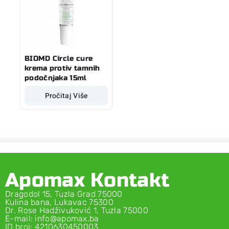
BIOMD Circle cure
krema protiv tamnih
podočnjaka 15ml
Pročitaj Više
Apomax Kontakt
Dragodol 15, Tuzla Grad 75000
Kulina bana, Lukavac 75300
Dr. Rose Hadživuković 1, Tuzla 75000
E-mail: info@apomax.ba
ID broj: 4210630450003