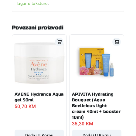
lagane teksture
.
Povezani proizvodi
AVENE Hydrance Aqua
APIVITA Hydrating
gel 50ml
Bouquet (Aqua
50,70
KM
Beelicious light
cream 40ml + booster
10ml)
35,30
KM
Dodaj U Korpu
Dodaj U Korpu