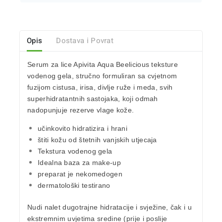
Opis
Dostava i Povrat
Serum za lice Apivita Aqua Beelicious
teksture
vodenog gela, stručno formuliran sa cvjetnom
fuzijom
cistusa, irisa, divlje ruže i meda
, svih
superhidratantnih sastojaka, koji odmah
nadopunjuje rezerve vlage kože.
učinkovito hidratizira i hrani
štiti kožu od štetnih vanjskih utjecaja
Tekstura vodenog gela
Idealna baza za make-up
preparat je nekomedogen
dermatološki testirano
Nudi nalet dugotrajne
hidratacije
i svježine, čak i u
ekstremnim uvjetima sredine (prije i poslije