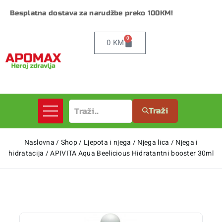
Besplatna dostava za narudžbe preko 100KM!
0
0
KM
Traži
Naslovna
/
Shop
/
Ljepota i njega
/
Njega lica
/
Njega i
hidratacija
/
APIVITA Aqua Beelicious Hidratantni booster 30ml