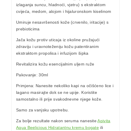
izlaganja suncu, hladnoći, vjetru) s ekstraktom
cvijeća, medom, alojom
i
hijaluronskom kiselinom
Umiruje nesavršenosti kože (crvenilo, iritacije) s
prebioticima
Jača kožu
protiv uticaja iz okoline pružajući
zdraviju i uravnoteženiju kožu patentiranim
ekstraktom
propolisa
i infuzijom
šipka
Revitalizira kožu
esencijalnim uljem ruže
Pakovanje:
30ml
Primjena:
Nanesite nekoliko kapi na očišćeno lice i
lagano masirajte dok se ne upije.
Koristite
samostalno ili prije svakodnevne njege kože.
Samo za vanjsku upotrebu.
Za bolje rezultate nakon seruma nanesite
Apivita
Aqua Beelicious Hidratantnu kremu bogate
ili