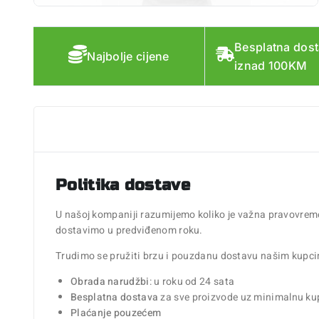
Besplatna dos
Najbolje cijene
iznad 100KM
Politika dostave
U našoj kompaniji razumijemo koliko je važna pravovremen
dostavimo u predviđenom roku.
Trudimo se pružiti brzu i pouzdanu dostavu našim kupci
Obrada narudžbi
: u roku od 24 sata
Besplatna dostava
za sve proizvode uz minimalnu k
Plaćanje pouzećem