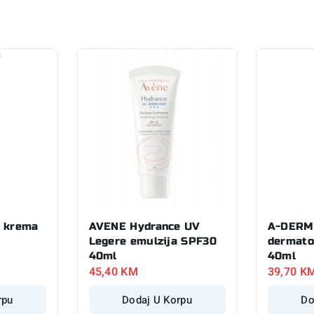
e krema
AVENE Hydrance UV
A-DERMA
Legere emulzija SPF30
dermato
40ml
40ml
45,40
KM
39,70
K
rpu
Dodaj U Korpu
Do