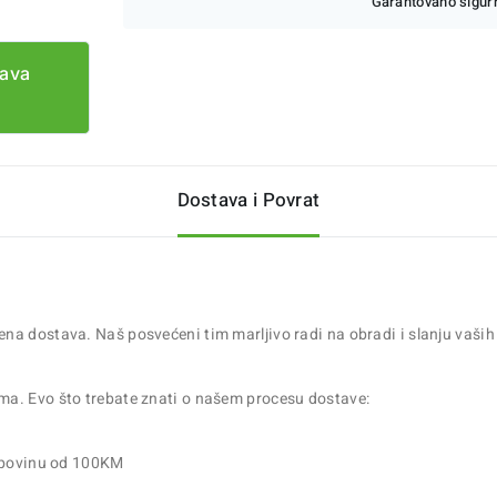
Garantovano sigurn
tava
Dostava i Povrat
a dostava. Naš posvećeni tim marljivo radi na obradi i slanju vaših n
ma. Evo što trebate znati o našem procesu dostave:
upovinu od 100KM