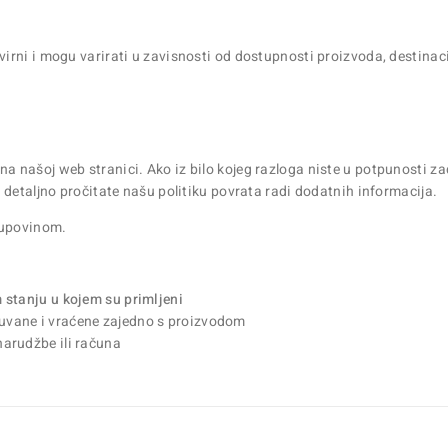
rni i mogu varirati u zavisnosti od dostupnosti proizvoda, destinaci
a našoj web stranici. Ako iz bilo kojeg razloga niste u potpunost
 detaljno pročitate našu politiku povrata radi dodatnih informacija.
kupovinom.
 stanju u kojem su primljeni
uvane i vraćene zajedno s proizvodom
narudžbe ili računa