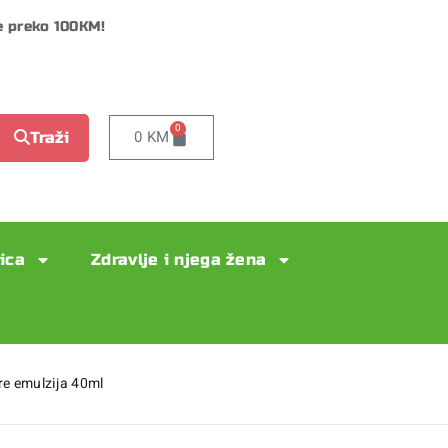
e preko 100KM!
0
0
KM
Traži
lica
Zdravlje i njega žena
e emulzija 40ml