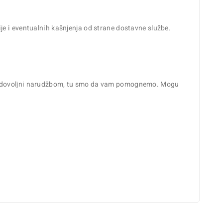
je i eventualnih kašnjenja od strane dostavne službe.
i zadovoljni narudžbom, tu smo da vam pomognemo. Mogu