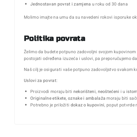
Jednostavan povrat i zamjena
u roku od 30 dana
Molimo imajte na umu da su navedeni rokovi isporuke okvi
Politika povrata
Želimo da budete potpuno zadovoljni svojom kupovinom n
postojati određena izuzeća i uslovi, pa preporučujemo da
Naš cilj je osigurati vaše potpuno zadovoljstvo svakom 
Uslovi za povrat:
Proizvodi moraju biti
nekorišteni
,
neoštećeni
i u
istom
Originalne etikete, oznake i ambalaža
moraju biti sač
Potrebno je priložiti
dokaz o kupovini
, poput potvrde 