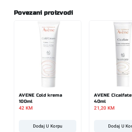
Povezani proizvodi
AVENE Cold krema
AVENE Cicalfat
100ml
40ml
42
KM
21,20
KM
Dodaj U Korpu
Dodaj U Ko