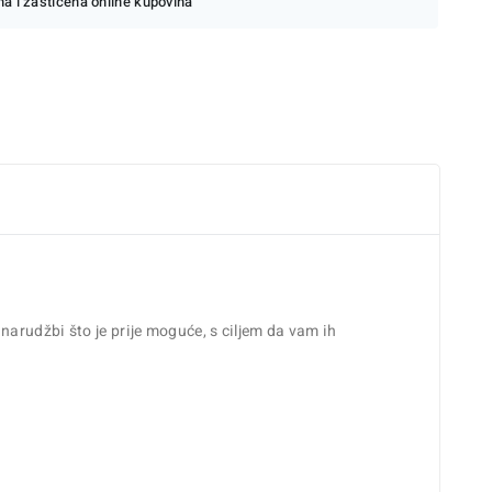
a i zaštićena online kupovina
arudžbi što je prije moguće, s ciljem da vam ih