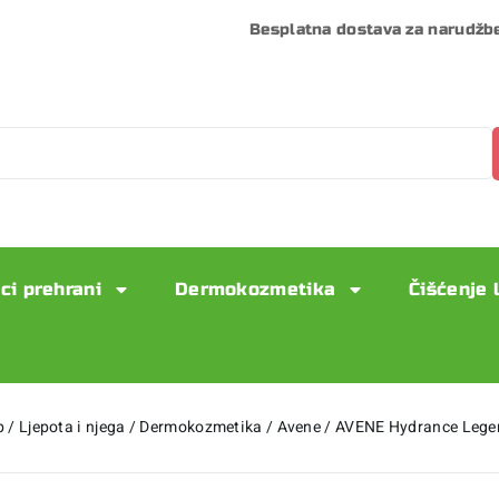
Besplatna dostava za narudžb
ci prehrani
Dermokozmetika
Čišćenje 
p
/
Ljepota i njega
/
Dermokozmetika
/
Avene
/
AVENE Hydrance Leger