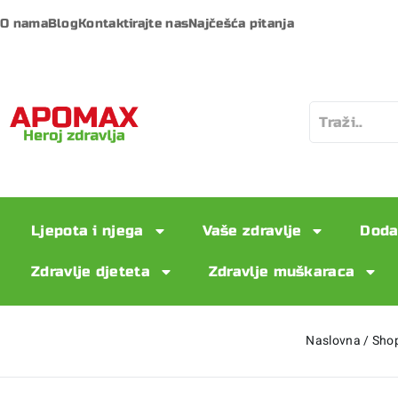
O nama
Blog
Kontaktirajte nas
Najčešća pitanja
Ljepota i njega
Vaše zdravlje
Doda
Zdravlje djeteta
Zdravlje muškaraca
Naslovna
/
Sho