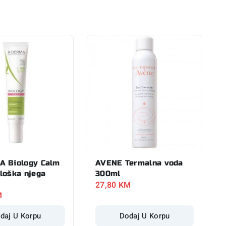
 Biology Calm
AVENE Termalna voda
loška njega
300ml
27,80
KM
M
daj U Korpu
Dodaj U Korpu