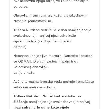
Svakodnevna njega osjetljive i suhe kože cijele
porodice.
Obnavlja, hrani i umiruje kožu
, a svakodnevni
život čini jednostavnijim.
TriXera Nutrition Nutri-fluid losion
namijenjeno je
svakodnevnoj hranjivoj njezi
suhe kože
cijele porodice
(za dojenčad, djecu i
odrasle).
Nemasne
i
neljepljive
teksture. Nanesite i obucite
se ODMAH. Djelatni sastojci (lipidni trio i
Sélectiose)
obnavljaju
barijeru kože.
Avène termalna izvorska voda
umiruje i
omekšava
suhoćom nadraženu kožu.
TriXera Nutrition Nutri-fluid sredstvo za
čišćenje
namijenjeno je svakodnevnoj hranjivoj
njezi
suhe i vrlo suhe kože cijele