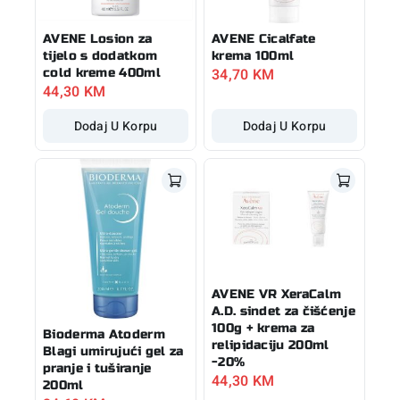
AVENE Losion za
AVENE Cicalfate
tijelo s dodatkom
krema 100ml
34,70
KM
cold kreme 400ml
44,30
KM
Dodaj U Korpu
Dodaj U Korpu
AVENE VR XeraCalm
A.D. sindet za čišćenje
100g + krema za
Bioderma Atoderm
relipidaciju 200ml
Blagi umirujući gel za
-20%
pranje i tuširanje
44,30
KM
200ml