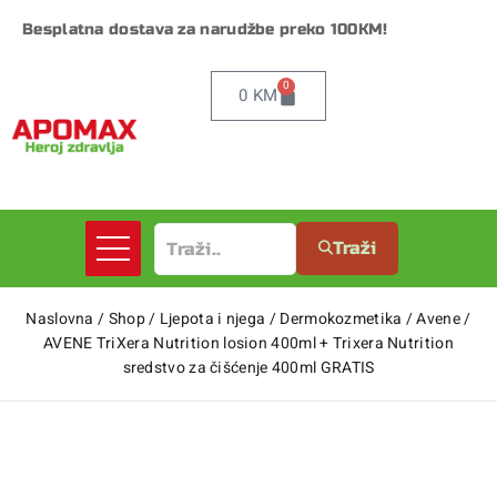
Besplatna dostava za narudžbe preko 100KM!
0
0
KM
Traži
Naslovna
/
Shop
/
Ljepota i njega
/
Dermokozmetika
/
Avene
/
AVENE TriXera Nutrition losion 400ml + Trixera Nutrition
sredstvo za čišćenje 400ml GRATIS