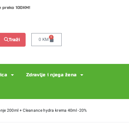
e preko 100KM!
0
0
KM
Traži
lica
Zdravlje i njega žena
nje 200ml + Cleanance hydra krema 40ml -20%