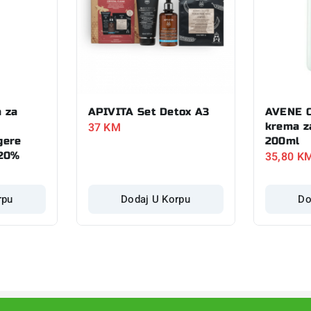
 za
APIVITA Set Detox A3
AVENE C
37
KM
+
krema z
gere
200ml
35,80
K
-20%
rpu
Dodaj U Korpu
Do