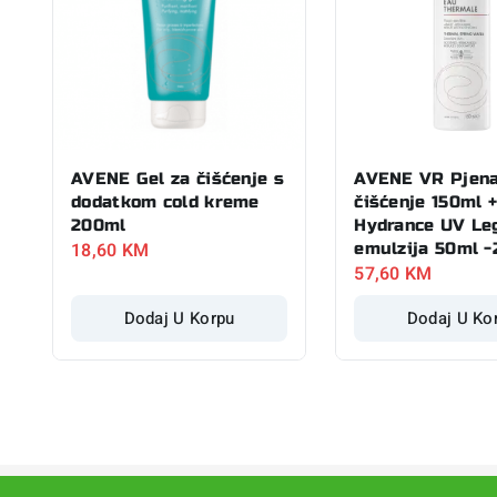
AVENE Gel za čišćenje s
AVENE VR Pjena
dodatkom cold kreme
čišćenje 150ml 
200ml
Hydrance UV Le
18,60
KM
emulzija 50ml 
57,60
KM
Dodaj U Korpu
Dodaj U Ko