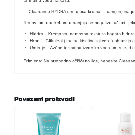
termalnu vodu na kožu.
Cleanance HYDRA umirujuća krema
– namijenjena je
Redovitom upotrebom umanjuju se negativni učinci lijeko
Hidrira – Kremasta, nemasna tekstura bogata hidrira
Hrani – Glikoleol (linolna kiselina+glicerol) obnavlja o
Umiruje – Avène termalna izvorska voda umiruje, djeluj
Primjena:
Na prethodno očišćeno lice, nanesite Cleananc
Povezani proizvodi