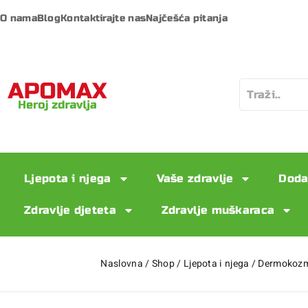
O nama
Blog
Kontaktirajte nas
Najčešća pitanja
Ljepota i njega
Vaše zdravlje
Doda
Zdravlje djeteta
Zdravlje muškaraca
Naslovna
/
Shop
/
Ljepota i njega
/
Dermokozm