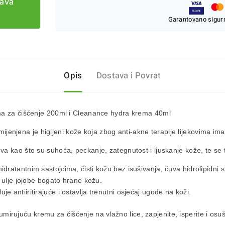
tava
Garantovano sigurn
Opis
Dostava i Povrat
ema za čišćenje 200ml i Cleanance hydra krema 40ml
ijenjena je higijeni kože koja zbog anti-akne terapije lijekovima im
a kao što su suhoća, peckanje, zategnutost i ljuskanje kože, te se t
idratantnim sastojcima, čisti kožu bez isušivanja, čuva hidrolipidni 
 i ulje jojobe bogato hrane kožu.
e antiiritirajuće i ostavlja trenutni osjećaj ugode na koži.
rujuću kremu za čišćenje na vlažno lice, zapjenite, isperite i osuši