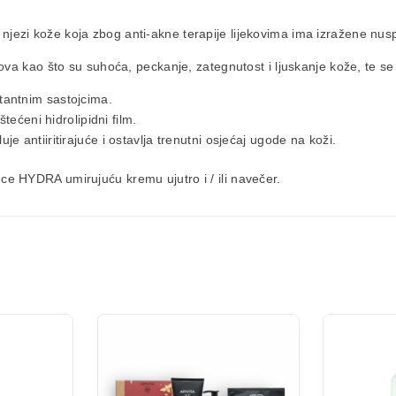
 njezi kože koja zbog anti-akne terapije lijekovima ima izražene nus
va kao što su suhoća, peckanje, zategnutost i ljuskanje kože, te se
tantnim sastojcima.
štećeni hidrolipidni film.
e antiiritirajuće i ostavlja trenutni osjećaj ugode na koži.
e HYDRA umirujuću kremu ujutro i / ili navečer.