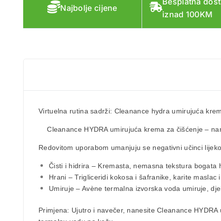
Besplatna dos
Najbolje cijene
iznad 100KM
Virtuelna rutina sadrži: Cleanance hydra umirujuća kr
Cleanance HYDRA umirujuća krema za čišćenje
– nam
Redovitom uporabom umanjuju se negativni učinci lijekov
Čisti i hidrira – Kremasta, nemasna tekstura bogata h
Hrani – Trigliceridi kokosa i šafranike, karite maslac
Umiruje – Avène termalna izvorska voda umiruje, djeluj
Primjena:
Ujutro i navečer, nanesite Cleanance HYDRA umi