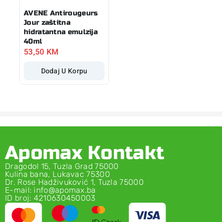
AVENE Antirougeurs
Jour zaštitna
hidratantna emulzija
40ml
53,50
KM
Dodaj U Korpu
Apomax Kontakt
Dragodol 15, Tuzla Grad 75000
Kulina bana, Lukavac 75300
Dr. Rose Hadživuković 1, Tuzla 75000
E-mail: info@apomax.ba
ID broj: 4210630450003