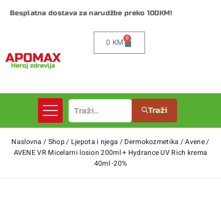
Besplatna dostava za narudžbe preko 100KM!
0
0
KM
Traži
Naslovna
/
Shop
/
Ljepota i njega
/
Dermokozmetika
/
Avene
/
AVENE VR Micelarni losion 200ml + Hydrance UV Rich krema
40ml -20%