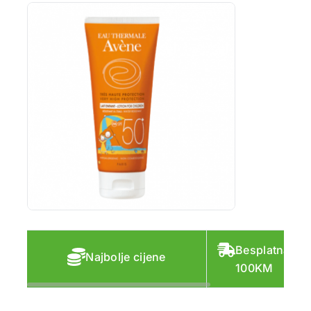
Besplatna do
Najbolje cijene
100KM