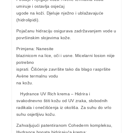
umiruje i ostavlja osjećaj
ugode na koži. Djeluje nježno i ublažavajuće
(hidrolipidi).
Pojačanu hidraciju osigurava zadržavanjem vode u
površinskim slojevima kože.
Primjena:
Nanesite
blazinicom na lice, oči i usne. Micelarni losion niije
potrebno
isprati. Čišćenje završite tako da blago raspršite
Avène termalnu vodu
na kožu.
Hydrance UV Rich krema
– Hidrira i
svakodnevno štiti kožu od UV zraka, slobodnih
radikala i onečišćenja iz okoliša. Za suhu do vrlo
suhu osjetljivu kožu.
Zahvaljujući patentiranom Cohederm kompleksu,
Hydrance bogata hidrirajuća krema: