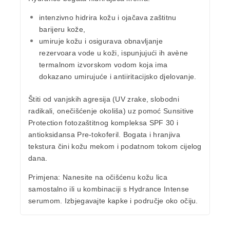
intenzivno hidrira kožu i ojačava zaštitnu
barijeru kože,
umiruje kožu i osigurava obnavljanje
rezervoara vode u koži, ispunjujući ih avène
termalnom izvorskom vodom koja ima
dokazano umirujuće i antiiritacijsko djelovanje.
Štiti od vanjskih agresija (UV zrake, slobodni
radikali, onečišćenje okoliša) uz pomoć Sunsitive
Protection fotozaštitnog kompleksa SPF 30 i
antioksidansa Pre-tokoferil. Bogata i hranjiva
tekstura čini kožu mekom i podatnom tokom cijelog
dana.
Primjena:
Nanesite na očišćenu kožu lica
samostalno ili u kombinaciji s Hydrance Intense
serumom. Izbjegavajte kapke i područje oko očiju.