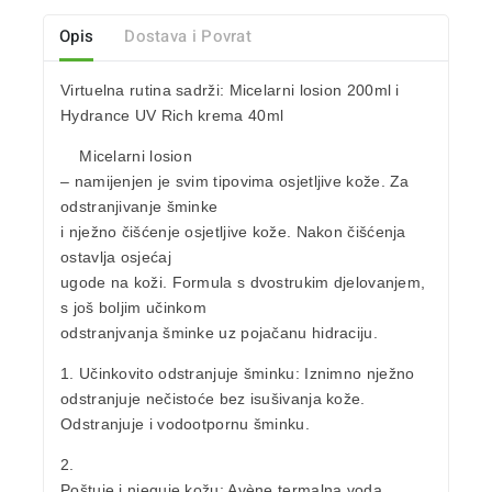
Opis
Dostava i Povrat
Virtuelna rutina sadrži: Micelarni losion 200ml i
Hydrance UV Rich krema 40ml
Micelarni losion
– namijenjen je svim tipovima osjetljive kože. Za
odstranjivanje šminke
i nježno čišćenje osjetljive kože. Nakon čišćenja
ostavlja osjećaj
ugode na koži. Formula s dvostrukim djelovanjem,
s još boljim učinkom
odstranjvanja šminke uz pojačanu hidraciju.
1. Učinkovito odstranjuje šminku: Iznimno nježno
odstranjuje nečistoće bez isušivanja kože.
Odstranjuje i vodootpornu šminku.
2.
Poštuje i njeguje kožu: Avène termalna voda