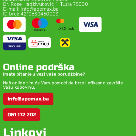
Dr. Rose Hadživuković 1, Tuzla 75000
E-mail: info@apomax.ba
ID broj: 4210630450003
Online podrška
Imate pitanje u vezi vaše porudžbine?
Naš online tim će Vam pomoći da brzo i efikasno završite
Vašu kupovinu.
info@apomax.ba
061 172 202
Linkovi