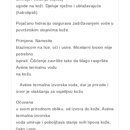
ugode na koži. Djeluje nježno i ublažavajuće
(hidrolipidi).
Pojačanu hidraciju osigurava zadržavanjem vode u
površinskim slojevima kože.
Primjena:
Nanesite
blazinicom na lice, oči i usne. Micelarni losion niije
potrebno
isprati. Čišćenje završite tako da blago raspršite
Avène termalnu vodu
na kožu.
Avène termalna izvorska voda
, dar je prirode i
izvor je olakšanja za osjetljivu kožu.
Očuvana
u svom prirodnom obliku, od izvora do kože, Avène
termalna izvorska
voda umiruje i poboljšava stanje svih tipova kože,
čako i one