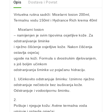
Opis
Dostava i Povrat
Virtuelna rutina sadrži: Micelarni losion 200ml,
Termalnu vodu 150ml i Hydrance Rich krema 40ml
Micelarni losion
– namijenjen je svim tipovima osjetljive kože. Za
odstranjivanje šminke
i nježno čišćenje osjetljive kože. Nakon čišćenja
ostavlja osjećaj
ugode na koži. Formula s dvostrukim djelovanjem,
s još boljim učinkom
odstranjvanja šminke uz pojačanu hidraciju.
1. Učinkovito odstranjuje šminku: Iznimno nježno
odstranjuje nečistoće bez isušivanja kože.
Odstranjuje i vodootpornu šminku.
2.
Poštuje i njeguje kožu: Avène termalna voda
umiruje i ostavlja osjećaj