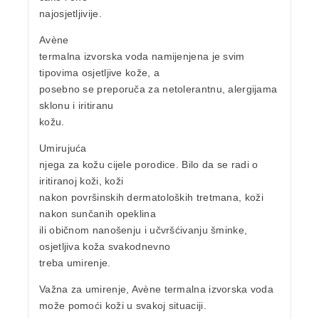
najosjetljivije.
Avène
termalna izvorska voda namijenjena je svim
tipovima osjetljive kože, a
posebno se preporuča za netolerantnu, alergijama
sklonu i iritiranu
kožu.
Umirujuća
njega za kožu cijele porodice. Bilo da se radi o
iritiranoj koži, koži
nakon površinskih dermatoloških tretmana, koži
nakon sunčanih opeklina
ili običnom nanošenju i učvršćivanju šminke,
osjetljiva koža svakodnevno
treba umirenje.
Važna za umirenje, Avène termalna izvorska voda
može pomoći koži u svakoj situaciji.