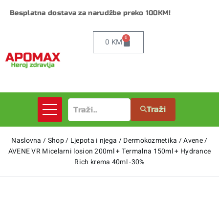
Besplatna dostava za narudžbe preko 100KM!
0
0
KM
Traži
Naslovna
/
Shop
/
Ljepota i njega
/
Dermokozmetika
/
Avene
/
AVENE VR Micelarni losion 200ml + Termalna 150ml + Hydrance
Rich krema 40ml -30%