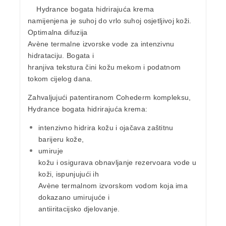
Hydrance bogata hidrirajuća krema
namijenjena je suhoj do vrlo suhoj osjetljivoj koži.
Optimalna difuzija
Avène termalne izvorske vode za intenzivnu
hidrataciju. Bogata i
hranjiva tekstura čini kožu mekom i podatnom
tokom cijelog dana.
Zahvaljujući patentiranom Cohederm kompleksu,
Hydrance bogata hidrirajuća krema:
intenzivno hidrira kožu i ojačava zaštitnu
barijeru kože,
umiruje
kožu i osigurava obnavljanje rezervoara vode u
koži, ispunjujući ih
Avène termalnom izvorskom vodom koja ima
dokazano umirujuće i
antiiritacijsko djelovanje.