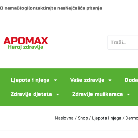
O nama
Blog
Kontaktirajte nas
Najčešća pitanja
Ljepota i njega
Vaše zdravlje
Doda
Zdravlje djeteta
Zdravlje muškaraca
Naslovna
/
Shop
/
Ljepota i njega
/
Dermo