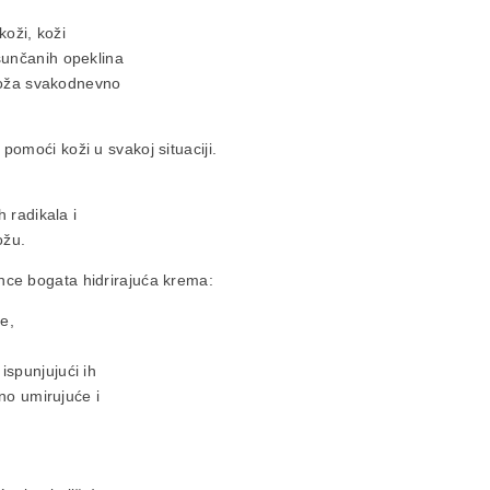
koži, koži
sunčanih opeklina
 koža svakodnevno
omoći koži u svakoj situaciji.
 radikala i
ožu.
ce bogata hidrirajuća krema:
že,
ispunjujući ih
o umirujuće i