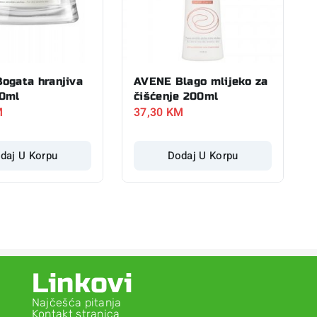
ogata hranjiva
AVENE Blago mlijeko za
0ml
čišćenje 200ml
M
37,30
KM
daj U Korpu
Dodaj U Korpu
Linkovi
Najčešća pitanja
Kontakt stranica