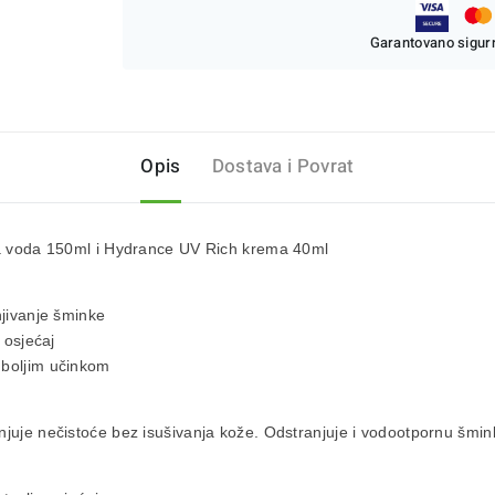
Garantovano sigurn
Opis
Dostava i Povrat
lna voda 150ml i Hydrance UV Rich krema 40ml
njivanje šminke
 osjećaj
 boljim učinkom
njuje nečistoće bez isušivanja kože. Odstranjuje i vodootpornu šmin