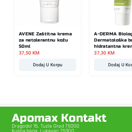
AVENE Zaštitna krema
A-DERMA Biolo
za netolerantnu kožu
Dermatološka b
50ml
hidratantna kr
37,50
KM
37,30
KM
Dodaj U Korpu
Dodaj U Ko
Apomax Kontakt
Dragodol 15, Tuzla Grad 75000
Kulina bana, Lukavac 75300