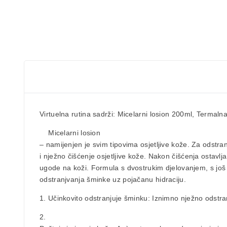
Virtuelna rutina sadrži: Micelarni losion 200ml, Terma
Micelarni losion
– namijenjen je svim tipovima osjetljive kože. Za odstra
i nježno čišćenje osjetljive kože. Nakon čišćenja ostavlja
ugode na koži. Formula s dvostrukim djelovanjem, s još
odstranjvanja šminke uz pojačanu hidraciju.
1. Učinkovito odstranjuje šminku: Iznimno nježno odstra
2.