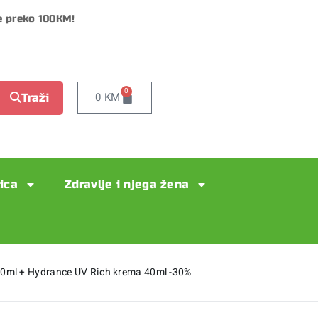
e preko 100KM!
0
0
KM
Traži
lica
Zdravlje i njega žena
50ml + Hydrance UV Rich krema 40ml -30%