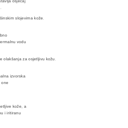
tavlja osjećaj
.
šinskim slojevima kože.
ebno
 termalnu vodu
je olakšanja za osjetljivu kožu.
malna izvorska
i one
tljive kože, a
 i iritiranu