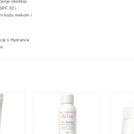
ćenje okoliša)
SPF 30 i
čini kožu mekom i
ciji s Hydrance
ju.