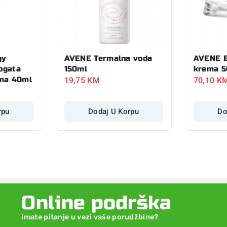
gy
AVENE Termalna voda
AVENE B
ogata
150ml
krema 5
19,75
KM
70,10
K
ema 40ml
rpu
Dodaj U Korpu
Do
Online podrška
Imate pitanje u vezi vaše porudžbine?