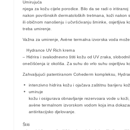
Umirujuća
njega za kožu cijele porodice. Bilo da se radi o iritiranoj 
nakon površinskih dermatoloških tretmana, koži nakon 
ili običnom nanošenju i učvršćivanju šminke, osjetljiva
treba umirenje.
Važna za umirenje, Avène termalna izvorska voda može p
Hydrance UV Rich krema
– Hidrira i svakodnevno štiti kožu od UV zraka, slobodnih
onečišćenja iz okoliša. Za suhu do vrlo suhu osjetljivu k
Zahvaljujući patentiranom Cohederm kompleksu, Hydran
intenzivno hidrira kožu i ojačava zaštitnu barijeru ko
umiruje
kožu i osigurava obnavljanje rezervoara vode u koži, 
avène termalnom izvorskom vodom koja ima dokazan
antiiritacijsko djelovanje.
Štiti