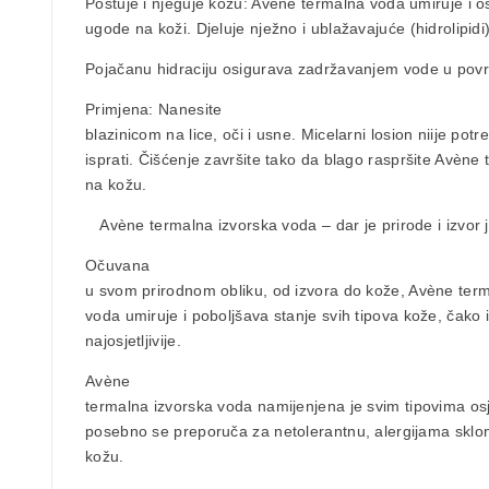
Poštuje i njeguje kožu: Avène termalna voda umiruje i os
ugode na koži. Djeluje nježno i ublažavajuće (hidrolipidi)
Pojačanu hidraciju osigurava zadržavanjem vode u povr
Primjena:
Nanesite
blazinicom na lice, oči i usne. Micelarni losion niije potr
isprati. Čišćenje završite tako da blago raspršite Avène
na kožu.
Avène termalna izvorska voda
– dar je prirode i izvor 
Očuvana
u svom prirodnom obliku, od izvora do kože, Avène ter
voda umiruje i poboljšava stanje svih tipova kože, čako 
najosjetljivije.
Avène
termalna izvorska voda namijenjena je svim tipovima osje
posebno se preporuča za netolerantnu, alergijama sklonu
kožu.