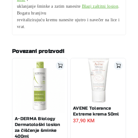
uklanjanje šminke a zatim nanesite
Blagi zaštitni losion
.
Bogatu hranjivu
revitalizirajuću kremu nanesite ujutro i navečer na lice i
vrat.
Povezani proizvodi
AVENE Tolerance
Extreme krema 50ml
A-DERMA Biology
37,90
KM
Dermatološki losion
za čišćenje šminke
400ml