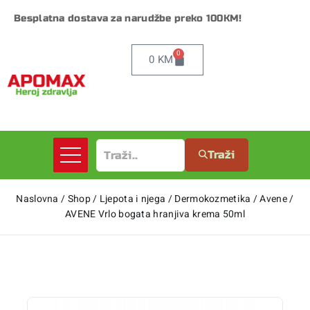
Besplatna dostava za narudžbe preko 100KM!
0
0
KM
Traži
Naslovna
/
Shop
/
Ljepota i njega
/
Dermokozmetika
/
Avene
/
AVENE Vrlo bogata hranjiva krema 50ml