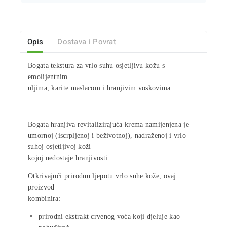
Opis
Dostava i Povrat
Bogata tekstura
za
vrlo suhu osjetljivu kožu
s
emolijentnim
uljima
,
karite maslacom
i
hranjivim voskovima
.
Bogata hranjiva revitalizirajuća krema
namijenjena je
umornoj
(iscrpljenoj i beživotnoj),
nadraženoj
i
vrlo
suhoj osjetljivoj koži
kojoj nedostaje hranjivosti.
Otkrivajući prirodnu ljepotu vrlo suhe kože, ovaj
proizvod
kombinira:
prirodni
ekstrakt crvenog voća
koji djeluje kao