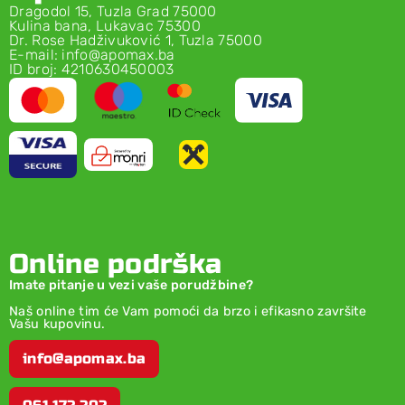
Dragodol 15, Tuzla Grad 75000
Kulina bana, Lukavac 75300
Dr. Rose Hadživuković 1, Tuzla 75000
E-mail: info@apomax.ba
ID broj: 4210630450003
Online podrška
Imate pitanje u vezi vaše porudžbine?
Naš online tim će Vam pomoći da brzo i efikasno završite
Vašu kupovinu.
info@apomax.ba