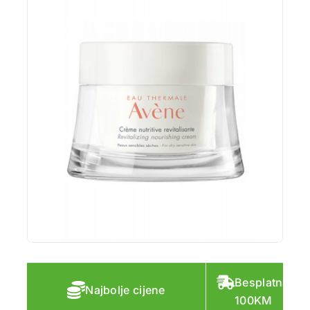
Besplatna do
Najbolje cijene
100KM