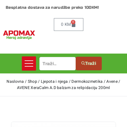
Besplatna dostava za narudžbe preko 100KM!
0
0
KM
Traži
Naslovna
/
Shop
/
Ljepota i njega
/
Dermokozmetika
/
Avene
/
AVENE XeraCalm A.D balzam za relipidaciju 200ml