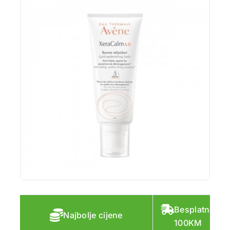
Besplatna do
Najbolje cijene
100KM