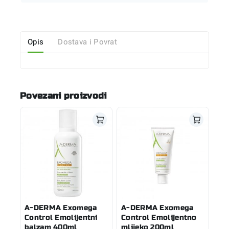
Opis
Dostava i Povrat
Povezani proizvodi
A-DERMA Exomega
A-DERMA Exomega
Control Emolijentni
Control Emolijentno
balzam 400ml
mlijeko 200ml