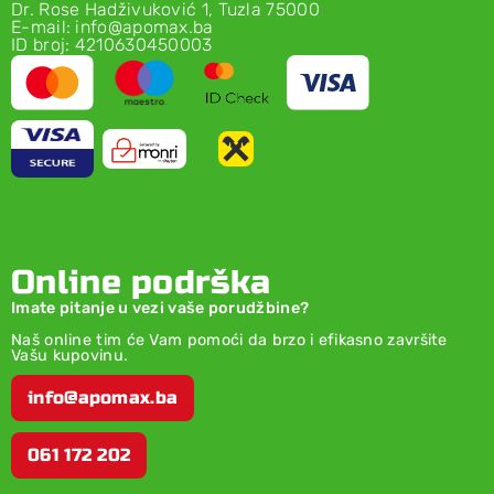
Dr. Rose Hadživuković 1, Tuzla 75000
E-mail: info@apomax.ba
ID broj: 4210630450003
Online podrška
Imate pitanje u vezi vaše porudžbine?
Naš online tim će Vam pomoći da brzo i efikasno završite
Vašu kupovinu.
info@apomax.ba
061 172 202