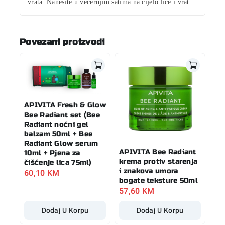
vrata. Nanesite u večernjim satima na cijelo lice i vrat
.
Povezani proizvodi
APIVITA Fresh & Glow
Bee Radiant set (Bee
Radiant noćni gel
balzam 50ml + Bee
Radiant Glow serum
APIVITA Bee Radiant
10ml + Pjena za
krema protiv starenja
čišćenje lica 75ml)
i znakova umora
60,10
KM
bogate teksture 50ml
57,60
KM
Dodaj U Korpu
Dodaj U Korpu