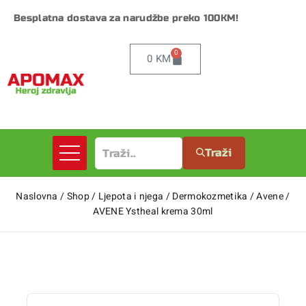
Besplatna dostava za narudžbe preko 100KM!
0
0
KM
Traži
Naslovna
/
Shop
/
Ljepota i njega
/
Dermokozmetika
/
Avene
/
AVENE Ystheal krema 30ml