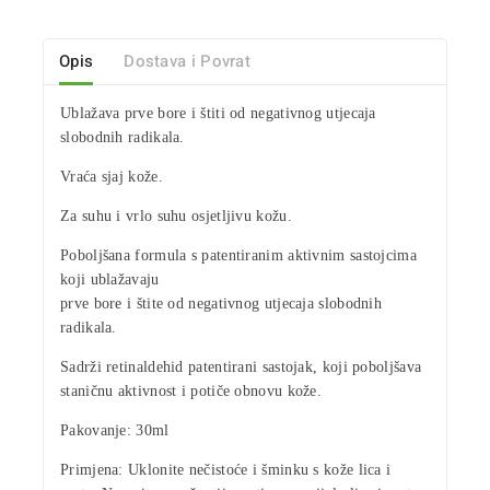
Opis
Dostava i Povrat
Ublažava
prve bore
i štiti od negativnog utjecaja
slobodnih radikala.
Vraća sjaj kože.
Za
suhu i vrlo suhu osjetljivu kožu
.
Poboljšana formula s patentiranim aktivnim sastojcima
koji
ublažavaju
prve bore
i štite od negativnog utjecaja slobodnih
radikala.
Sadrži
retinaldehid
patentirani sastojak, koji poboljšava
staničnu aktivnost i potiče obnovu kože.
Pakovanje
: 30ml
Primjena:
Uklonite nečistoće i šminku s kože lica i