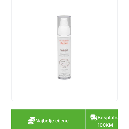
Besplatna do
Najbolje cijene
100KM