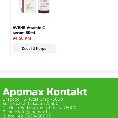
AVENE Vitamin C
serum 50ml
94,50
KM
Dodaj U Korpu
Apomax Kontakt
Dragodol 15, Tuzla Grad 75000
Kulina bana, Lukavac 75300
Dr. Rose Hadživuković 1, Tuzla 75000
E-mail: info@apomax.ba
ID broj: 4210630450003