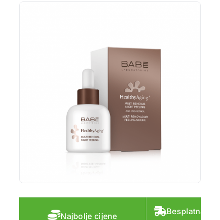
Besplatna do
Najbolje cijene