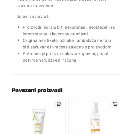
svakom kupovinom.
Uslovi za povrat:
Proizvodi moraju biti
nekorišteni
,
neoštećeni
i u
istom stanju u kojem su primljeni
Originalne etikete, oznake i ambalaža
moraju
biti sačuvane i vraćene zajedno s proizvodom
Potrebno je priložiti
dokaz o kupovini
, poput
potvrde narudžbe ili računa
Povezani proizvodi