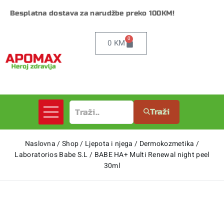
Besplatna dostava za narudžbe preko 100KM!
0
0
KM
Traži
Naslovna
/
Shop
/
Ljepota i njega
/
Dermokozmetika
/
Laboratorios Babe S.L
/
BABE HA+ Multi Renewal night peel
30ml