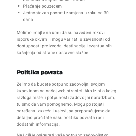
Plaćanje pouzećem
Jednostavan povrat i zamjena
u roku od 30
dana
Molimo imajte na umu da su navedeni rokovi
isporuke okvirni i mogu varirati u zavisnosti od
dostupnosti proizvoda, destinacije i eventualnih
kašnjenja od strane dostavne službe.
Politika povrata
Želimo da budete potpuno zadovoljni svojom
kupovinom na našoj web stranici. Ako iz bilo kojeg
razloga niste u potpunosti zadovoljni narudžbom,
tu smo da vam pomognemo. Mogu postojati
određena izuzeća i uslovi, pa preporučujemo da
detaljno pročitate našu politiku povrata radi
dodatnih informacija.
Naš cilj je osigurati vaše potpuno zadovoljstvo