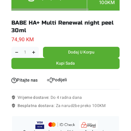
100KM
BABE HA+ Multi Renewal night peel
30ml
74,90
KM
Dodaj U Korpu
Kupi Sada
Podijeli
Pitajte nas
Vrijeme dostave:
Do 4 radna dana
Besplatna dostava:
Za narudžbe preko 100KM