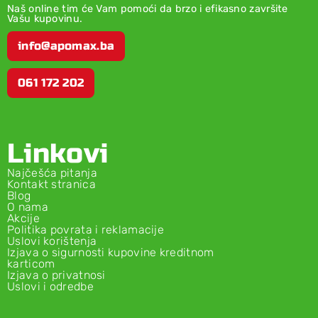
Naš online tim će Vam pomoći da brzo i efikasno završite
Vašu kupovinu.
info@apomax.ba
061 172 202
Linkovi
Najčešća pitanja
Kontakt stranica
Blog
O nama
Akcije
Politika povrata i reklamacije
Uslovi korištenja
Izjava o sigurnosti kupovine kreditnom
karticom
Izjava o privatnosi
Uslovi i odredbe