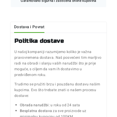
Garantovano sigurna i zaštićena online kupovina
Dostava i Povrat
Politika dostave
U našoj kompaniji razumijemo koliko je važna
pravovremena dostava. Naš posvećeni tim marljivo
radi na obradi i slanju vaših narudžbi što je prije
moguće, s ciljem da vam ih dostavimo u
predviđenom roku.
Trudimo se pružiti brzu i pouzdanu dostavu našim
kupcima. Evo što trebate znati o našem procesu
dostave:
Obrada narudžbi
: u roku od 24 sata
Besplatna dostava
za sve proizvode uz
minimalnu kupovinu od 100KM