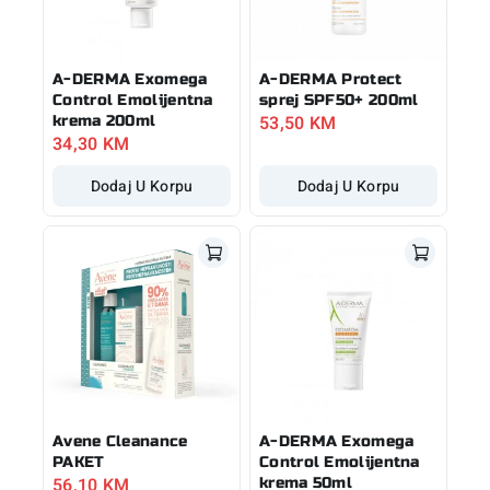
A-DERMA Exomega
A-DERMA Protect
Control Emolijentna
sprej SPF50+ 200ml
53,50
KM
krema 200ml
34,30
KM
Dodaj U Korpu
Dodaj U Korpu
Avene Cleanance
A-DERMA Exomega
PAKET
Control Emolijentna
56,10
KM
krema 50ml