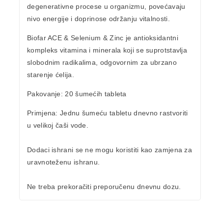
degenerativne procese u organizmu, povećavaju
nivo energije
i doprinose održanju vitalnosti.
Biofar ACE & Selenium & Zinc je antioksidantni
kompleks vitamina i minerala koji se suprotstavlja
slobodnim radikalima, odgovornim za ubrzano
starenje ćelija.
Pakovanje:
20 šumećih tableta
Primjena:
Jednu šumeću tabletu dnevno rastvoriti
u velikoj čaši vode.
Dodaci ishrani se ne mogu koristiti kao zamjena za
uravnoteženu ishranu.
Ne treba prekoračiti preporučenu dnevnu dozu.