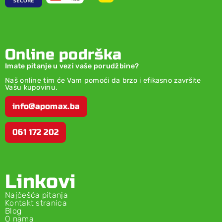
Online podrška
Imate pitanje u vezi vaše porudžbine?
Naš online tim će Vam pomoći da brzo i efikasno završite
Vašu kupovinu.
info@apomax.ba
061 172 202
Linkovi
Najčešća pitanja
Kontakt stranica
Blog
O nama