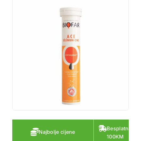
Besplatna do
Najbolje cijene
100KM