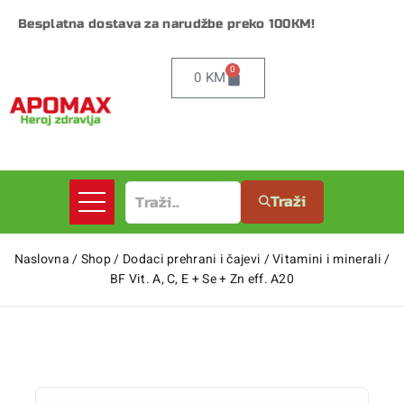
Besplatna dostava za narudžbe preko 100KM!
0
0
KM
Traži
Naslovna
/
Shop
/
Dodaci prehrani i čajevi
/
Vitamini i minerali
/
BF Vit. A, C, E + Se + Zn eff. A20