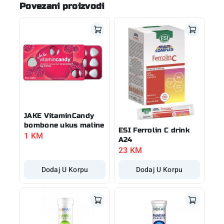
Povezani proizvodi
JAKE VitaminCandy
bombone ukus maline
ESI Ferrolin C drink
1
KM
A24
23
KM
Dodaj U Korpu
Dodaj U Korpu