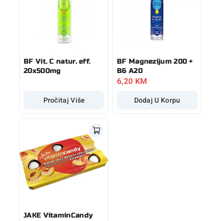
BF Vit. C natur. eff.
BF Magnezijum 200 +
20x500mg
B6 A20
6,20
KM
Pročitaj Više
Dodaj U Korpu
JAKE VitaminCandy