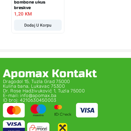
bombone ukus
breskve
1,20
KM
Dodaj U Korpu
Apomax Kontakt
Dragodol 15, Tuzla Grad 75000
Kulina bana, Lukavac 75300
Dr. Rose Hadživuković 1, Tuzla 75000
E-mail: info@apomax.ba
ID broj: 4210630450003