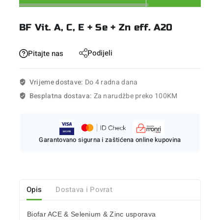
BF Vit. A, C, E + Se + Zn eff. A20
Podijeli
Pitajte nas
Vrijeme dostave:
Do 4 radna dana
Besplatna dostava:
Za narudžbe preko 100KM
Garantovano sigurna i zaštićena online kupovina
Opis
Dostava i Povrat
Biofar ACE & Selenium & Zinc usporava