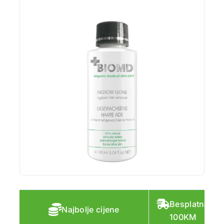
Besplatna do
Najbolje cijene
100KM