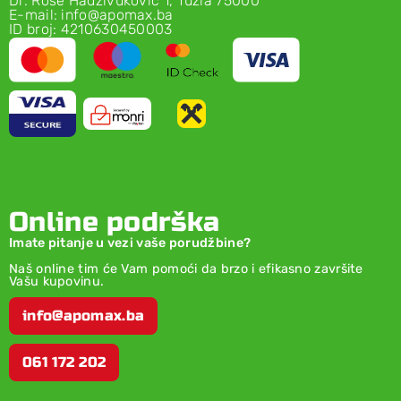
Dr. Rose Hadživuković 1, Tuzla 75000
E-mail: info@apomax.ba
ID broj: 4210630450003
Online podrška
Imate pitanje u vezi vaše porudžbine?
Naš online tim će Vam pomoći da brzo i efikasno završite
Vašu kupovinu.
info@apomax.ba
061 172 202