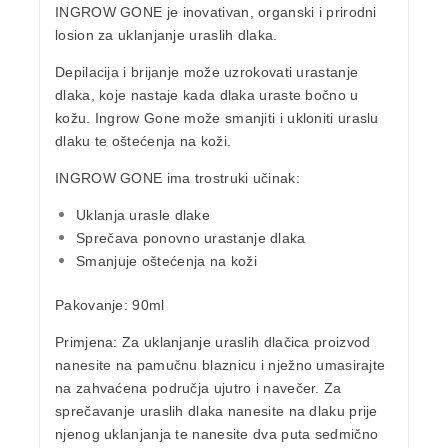
INGROW GONE je inovativan, organski i prirodni
losion za uklanjanje uraslih dlaka.
Depilacija i brijanje može uzrokovati urastanje
dlaka, koje nastaje kada dlaka uraste bočno u
kožu. Ingrow Gone može smanjiti i ukloniti uraslu
dlaku te oštećenja na koži.
INGROW GONE ima trostruki učinak:
Uklanja urasle dlake
Sprečava ponovno urastanje dlaka
Smanjuje oštećenja na koži
Pakovanje:
90ml
Primjena:
Za uklanjanje uraslih dlačica proizvod
nanesite na pamučnu blaznicu i nježno umasirajte
na zahvaćena područja ujutro i navečer. Za
sprečavanje uraslih dlaka nanesite na dlaku prije
njenog uklanjanja te nanesite dva puta sedmično