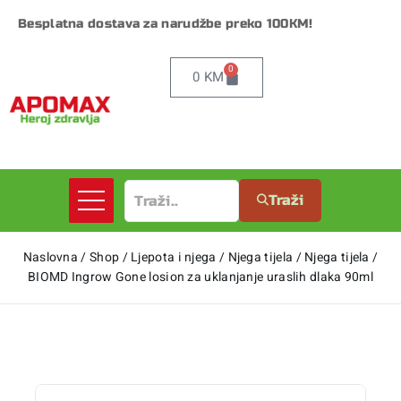
Besplatna dostava za narudžbe preko 100KM!
0
0
KM
Traži
Naslovna
/
Shop
/
Ljepota i njega
/
Njega tijela
/
Njega tijela
/
BIOMD Ingrow Gone losion za uklanjanje uraslih dlaka 90ml