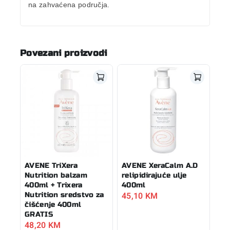
na zahvaćena područja.
Povezani proizvodi
AVENE TriXera
AVENE XeraCalm A.D
Nutrition balzam
relipidirajuće ulje
400ml + Trixera
400ml
45,10
KM
Nutrition sredstvo za
čišćenje 400ml
GRATIS
48,20
KM