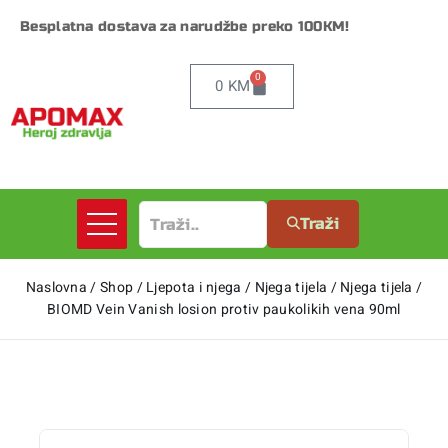
Besplatna dostava za narudžbe preko 100KM!
0
0
KM
Traži
Naslovna
/
Shop
/
Ljepota i njega
/
Njega tijela
/
Njega tijela
/
BIOMD Vein Vanish losion protiv paukolikih vena 90ml