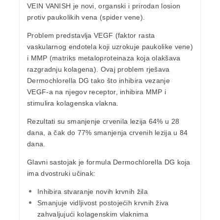
VEIN VANISH je novi, organski i prirodan losion
protiv paukolikih vena (spider vene).
Problem predstavlja VEGF (faktor rasta
vaskularnog endotela koji uzrokuje paukolike vene)
i MMP (matriks metaloproteinaza koja olakšava
razgradnju kolagena). Ovaj problem rješava
Dermochlorella DG
tako što inhibira vezanje
VEGF-a na njegov receptor, inhibira MMP i
stimulira kolagenska vlakna.
Rezultati su smanjenje crvenila lezija 64% u 28
dana, a čak do 77% smanjenja crvenih lezija u 84
dana.
Glavni sastojak je formula Dermochlorella DG koja
ima dvostruki učinak:
Inhibira stvaranje novih krvnih žila
Smanjuje vidljivost postojećih krvnih živa
zahvaljujući kolagenskim vlaknima