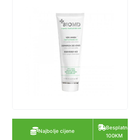
Besplatna do
Najbolje cijene
100KM