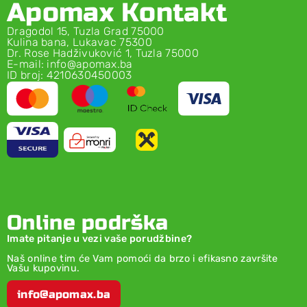
Apomax Kontakt
Dragodol 15, Tuzla Grad 75000
Kulina bana, Lukavac 75300
Dr. Rose Hadživuković 1, Tuzla 75000
E-mail: info@apomax.ba
ID broj: 4210630450003
Online podrška
Imate pitanje u vezi vaše porudžbine?
Naš online tim će Vam pomoći da brzo i efikasno završite
Vašu kupovinu.
info@apomax.ba