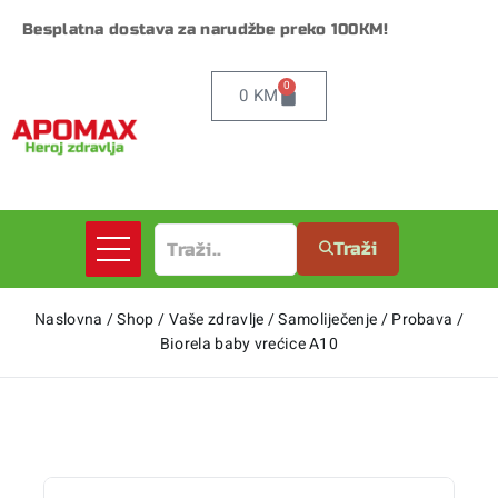
Besplatna dostava za narudžbe preko 100KM!
0
0
KM
Traži
Naslovna
/
Shop
/
Vaše zdravlje
/
Samoliječenje
/
Probava
/
Biorela baby vrećice A10