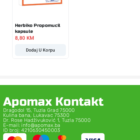
Herbiko Propomucil
kapsule
8,80
KM
Dodaj U Korpu
Apomax Kontakt
Dragodol 15, Tuzla Grad 75000
Kulina bana, Lukavac 75300
Dr. Rose Hadživuković 1, Tuzla 75000
E-mail: info@apomax.ba
ID broj: 4210630450003