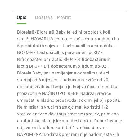
Opis
Dostava i Povrat
Biorela®/Biorela® Baby je jedini probiotik koji
sadrži HOWARU® restore – zaštićenu kombinaciju
5 probiotskih sojeva: • Lactobacillus acidophilus
NCFM® • Lactobacillus paracasei Lpc-37 •
Bifidobacterium lactis Bl-04 • Bifidobacterium
lactis Bi-07 • Bifidobacterium bifidum Bb-02.
Biorela Baby je: • namijenjena odraslima, djeci
starijoj od 6 mjeseci i trudnicama • više od 20
milijardi živih bakterija u jednoj vrećici, u trenutku
proizvodnje NAČIN UPOTREBE: Sadržaj vrećice
umiješati u hladno piće (voda, sok, mlijeko) i popiti.
Ne miješati s vrućim sastojcima. Koristiti 1-2
vrećice dnevno dok traju smetnje (proljev, primjena
antibiotika, alergijske manifestacije). Za održavanje
crijevne mikroflore koristiti 1 vrećicu dnevno.
NAPOMENA: Dodatak prehrani nije nadomjestak ili