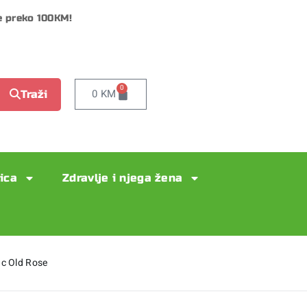
e preko 100KM!
0
0
KM
Traži
lica
Zdravlje i njega žena
c Old Rose