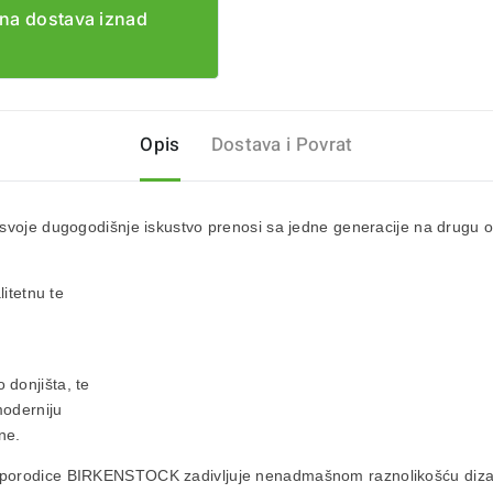
na dostava iznad
Opis
Dostava i Povrat
svoje dugogodišnje iskustvo prenosi sa jedne generacije na drugu 
litetnu te
donjišta, te
moderniju
ne.
l iz porodice BIRKENSTOCK zadivljuje nenadmašnom raznolikošću diz