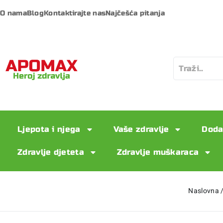
O nama
Blog
Kontaktirajte nas
Najčešća pitanja
Ljepota i njega
Vaše zdravlje
Doda
Zdravlje djeteta
Zdravlje muškaraca
Naslovna