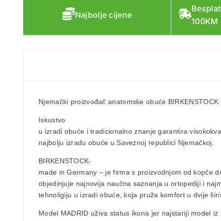
Besplat
Najbolje cijene
100KM
Njemački proizvođač anatomske obuće
BIRKENSTOCK
Iskustvo
u izradi obuće i tradicionalno znanje garantira visokokva
najbolju izradu obuće u Saveznoj republici Njemačkoj.
BIRKENSTOCK-
made in Germany – je firma s proizvodnjom od kopče do 
objedinjuje najnovija naučna saznanja u ortopediji i naj
tehnoligiju u izradi obuće, koja pruža komfort u dvije širi
Model MADRID
uživa status ikona jer najstariji mode