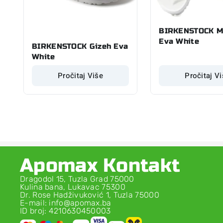
BIRKENSTOCK M
Eva White
BIRKENSTOCK Gizeh Eva
White
Pročitaj Više
Pročitaj V
Apomax Kontakt
Dragodol 15, Tuzla Grad 75000
Kulina bana, Lukavac 75300
Dr. Rose Hadživuković 1, Tuzla 75000
E-mail: info@apomax.ba
ID broj: 4210630450003