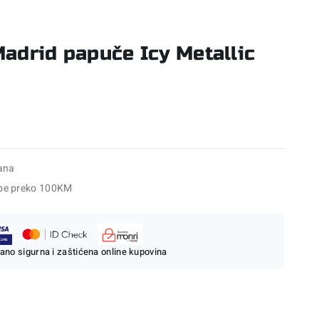
drid papuče Icy Metallic
ana
be preko 100KM
ano sigurna i zaštićena online kupovina