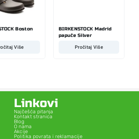
STOCK Boston
BIRKENSTOCK Madrid
papuče Silver
očitaj Više
Pročitaj Više
Linkovi
Najčešća pitanja
Kontakt stranica
Blog
O nama
Akcije
Politika povrata i reklamacije