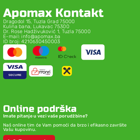
Apomax Kontakt
Dragodol 15, Tuzla Grad 75000
Kulina bana, Lukavac 75300
Dr. Rose Hadživuković 1, Tuzla 75000
E-mail: info@apomax.ba
ID broj: 4210630450003
Online podrška
Imate pitanje u vezi vaše porudžbine?
Naš online tim će Vam pomoći da brzo i efikasno završite
Vašu kupovinu.