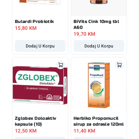
Bulardi Probiotik
BiVits Cink 10mg tbl
15,80
KM
A60
19,70
KM
Dodaj U Korpu
Dodaj U Korpu
Zglobex Doloaktiv
Herbiko Propomucil
kapsule (10)
sirup za odrasle 120ml
12,50
KM
11,40
KM