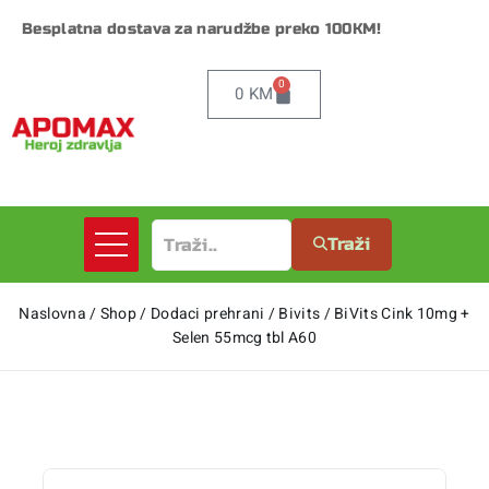
Besplatna dostava za narudžbe preko 100KM!
0
0
KM
Traži
Naslovna
/
Shop
/
Dodaci prehrani
/
Bivits
/
BiVits Cink 10mg +
Selen 55mcg tbl A60