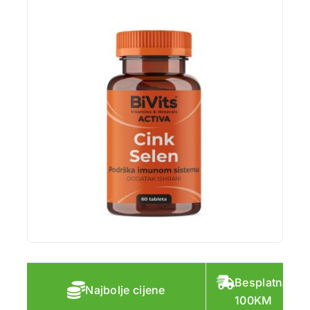
Besplatna do
Najbolje cijene
100KM