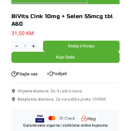
BiVits Cink 10mg + Selen 55mcg tbl
A60
31,50
KM
Dodaj U Korpu
Kupi Sada
Podijeli
Pitajte nas
Vrijeme dostave:
Do 4 radna dana
Besplatna dostava:
Za narudžbe preko 100KM
Garantovano sigurna i zaštićena online kupovina