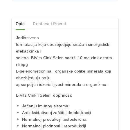
Opis
Dostava i Povrat
Jedinstvena
formulacija koja obezbjedjuje snažan sinergistički
efekat cinka i
selena. BiVits Cink Selen sadrži
10 mg cink-citrata
i
55µg
L-selenometionina
, organske oblike minerala koji
obezbjedjuju bolju
apsorpciju i iskoristljivost minerala u organizmu.
BiVits Cink i Selen
doprinosi:
Jačanju imunog sistema
Antioksidativnoj zaštiti i detoksikaciji
Normalnoj produkciji testosterona
Normalnoj plodnosti i reprodukciji