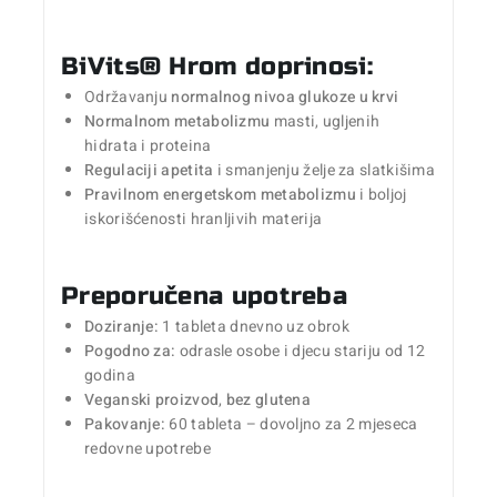
BiVits® Hrom doprinosi:
Održavanju
normalnog nivoa glukoze u krvi
Normalnom metabolizmu
masti, ugljenih
hidrata i proteina
Regulaciji apetita
i smanjenju želje za slatkišima
Pravilnom energetskom metabolizmu
i boljoj
iskorišćenosti hranljivih materija
Preporučena upotreba
Doziranje:
1 tableta dnevno uz obrok
Pogodno za:
odrasle osobe i djecu stariju od 12
godina
Veganski proizvod
,
bez glutena
Pakovanje:
60 tableta – dovoljno za 2 mjeseca
redovne upotrebe