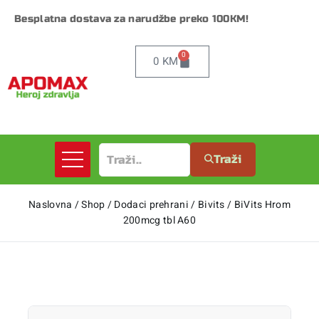
Besplatna dostava za narudžbe preko 100KM!
0
0
KM
Traži
Naslovna
/
Shop
/
Dodaci prehrani
/
Bivits
/
BiVits Hrom
200mcg tbl A60