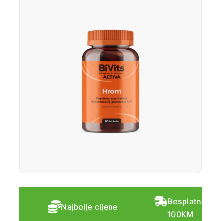
Besplatna do
Najbolje cijene
100KM