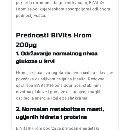
porijeklu (hromom obogaćeni kvasac), BiVits®
Hrom se odlikuje
visokom apsorpcijom i odličnom
podnošljivošću
.
Prednosti BiVits Hrom
200µg
1. Održavanje normalnog nivoa
glukoze u krvi
Hrom je ključan za
regulaciju nivoa šećera u krvi
, jer
povećava osjetljivost ćelija na insulin. Redovna
upotreba BiVits® Hroma doprinosi stabilnim
nivoima glukoze i pomaže u smanjenju naglih
oscilacija energije i želje za slatkišima.
2. Normalan metabolizam masti,
ugljenih hidrata i proteina
BiVits® Hrom podržava
prirodan energetski