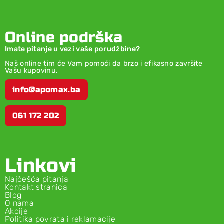
Online podrška
Imate pitanje u vezi vaše porudžbine?
Naš online tim će Vam pomoći da brzo i efikasno završite
Vašu kupovinu.
info@apomax.ba
061 172 202
Linkovi
Najčešća pitanja
Kontakt stranica
Blog
O nama
Akcije
Politika povrata i reklamacije