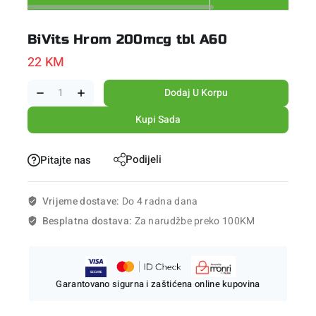
BiVits Hrom 200mcg tbl A60
22
KM
Dodaj U Korpu
Kupi Sada
Podijeli
Pitajte nas
Vrijeme dostave:
Do 4 radna dana
Besplatna dostava:
Za narudžbe preko 100KM
Garantovano sigurna i zaštićena online kupovina