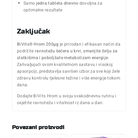
Samo
jedna tableta dnevno
dovoljna za
optimalne rezultate
Zaključak
BiVits® Hrom 200µg
je prirodan i efikasan način da
podržite
ravnotežu šećera u krvi, smanjite želju za
slatkišima i poboljšate metabolizam energije
.
Zahvaljujući svom kvalitetnom sastavu i visokoj
apsorpciji, predstavlja savršen izbor za sve koji žele
zdravu kontrolu tjelesne težine i više energije tokom
dana.
Dodajte BiVits Hrom u svoju svakodnevnu rutinu i
osjetite ravnotežu i vitalnost iz dana u dan.
Povezani proizvodi