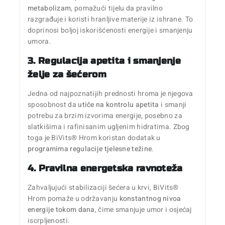
metabolizam
, pomažući tijelu da pravilno
razgrađuje i koristi hranljive materije iz ishrane. To
doprinosi boljoj iskorišćenosti energije i smanjenju
umora.
3. Regulacija apetita i smanjenje
želje za šećerom
Jedna od najpoznatijih prednosti hroma je njegova
sposobnost da
utiče na kontrolu apetita
i smanji
potrebu za brzim izvorima energije, posebno za
slatkišima i rafinisanim ugljenim hidratima. Zbog
toga je BiVits® Hrom koristan dodatak u
programima regulacije tjelesne težine
.
4. Pravilna energetska ravnoteža
Zahvaljujući stabilizaciji šećera u krvi, BiVits®
Hrom pomaže u održavanju
konstantnog nivoa
energije tokom dana
, čime smanjuje umor i osjećaj
iscrpljenosti.