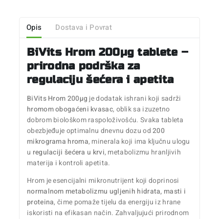
Opis
Dostava i Povrat
BiVits Hrom 200µg tablete –
prirodna podrška za
regulaciju šećera i apetita
BiVits Hrom 200µg
je dodatak ishrani koji sadrži
hromom obogaćeni kvasac
, oblik sa izuzetno
dobrom biološkom raspoloživošću. Svaka tableta
obezbjeđuje optimalnu dnevnu dozu od
200
mikrograma hroma
, minerala koji ima ključnu ulogu
u
regulaciji šećera u krvi
, metabolizmu hranljivih
materija i kontroli apetita.
Hrom je esencijalni mikronutrijent koji doprinosi
normalnom metabolizmu ugljenih hidrata, masti i
proteina
, čime pomaže tijelu da energiju iz hrane
iskoristi na efikasan način. Zahvaljujući prirodnom