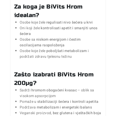
Za koga je BiVits Hrom
idealan?
Osobe koje žele
regulisati nivo šećera u krvi
Oni koji žele
kontrolisati apetit i smanjiti unos
šećera
Osobe sa
niskom energijom i čestim
oscilacijama raspoloženja
Osobe koje žele
poboljšati metabolizam
i
podržati zdravu tjelesnu težinu
Zašto izabrati BiVits Hrom
200µg?
Sadrži
hromom obogaćeni kvasac
– oblik sa
visokom apsorpcijom
Pomaže u
stabilizaciji šećera i kontroli apetita
Podržava
metabolizam i energetski balans
Veganski proizvod,
bez glutena i vještačkih boja