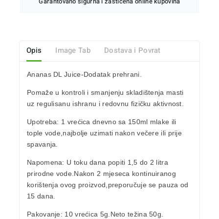
Garantovano sigurna i zaštićena online kupovina
Opis
Image Tab
Dostava i Povrat
Ananas DL Juice-Dodatak prehrani.
Pomaže u kontroli i smanjenju skladištenja masti
uz regulisanu ishranu i redovnu fizičku aktivnost.
Upotreba:
1 vrećica dnevno sa 150ml mlake ili
tople vode,najbolje uzimati nakon večere ili prije
spavanja.
Napomena:
U toku dana popiti 1,5 do 2 litra
prirodne vode.Nakon 2 mjeseca kontinuiranog
korištenja ovog proizvod,preporučuje se pauza od
15 dana.
Pakovanje:
10 vrećica 5g.Neto težina 50g.