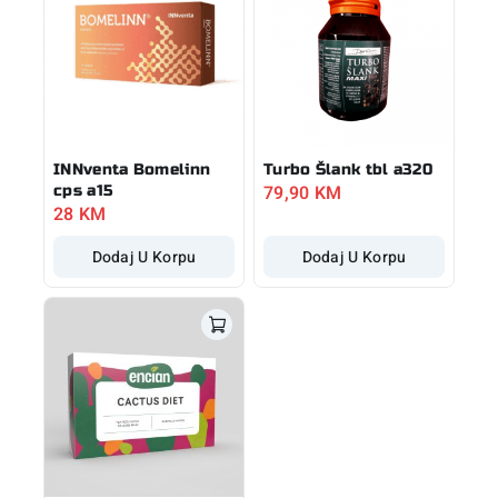
INNventa Bomelinn
Turbo Šlank tbl a320
79,90
KM
cps a15
28
KM
Dodaj U Korpu
Dodaj U Korpu