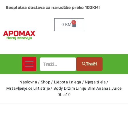
Besplatna dostava za narudžbe preko 100KM!
0
0
KM
Traži
Naslovna
/
Shop
/
Ljepota i njega
/
Njega tijela
/
Mršavljenje,celulit,strije
/
Body Držim Liniju Slim Ananas Juice
DL a10