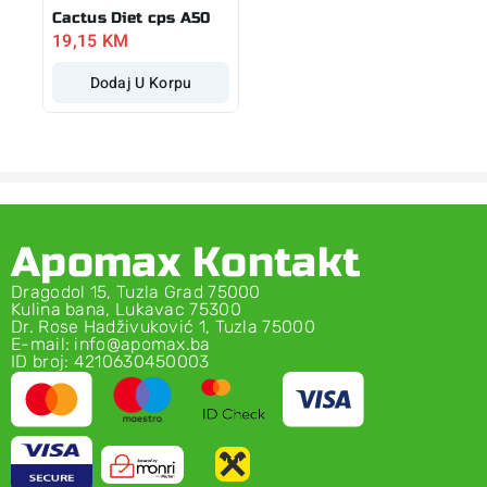
Cactus Diet cps A50
19,15
KM
Dodaj U Korpu
Apomax Kontakt
Dragodol 15, Tuzla Grad 75000
Kulina bana, Lukavac 75300
Dr. Rose Hadživuković 1, Tuzla 75000
E-mail: info@apomax.ba
ID broj: 4210630450003