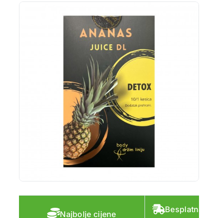
Besplatna do
Najbolje cijene