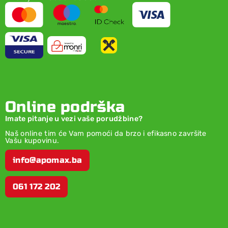
Online podrška
Imate pitanje u vezi vaše porudžbine?
Naš online tim će Vam pomoći da brzo i efikasno završite
Vašu kupovinu.
info@apomax.ba
061 172 202