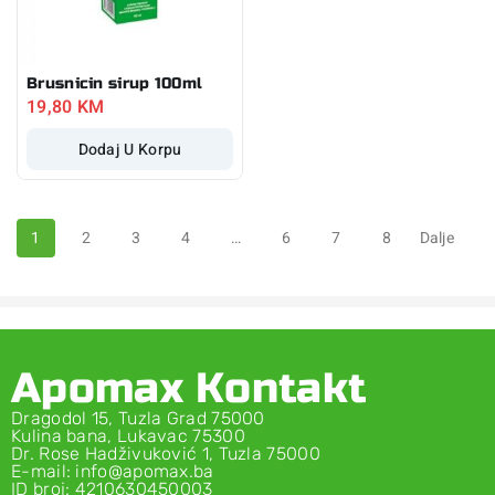
Brusnicin sirup 100ml
19,80
KM
Dodaj U Korpu
1
2
3
4
…
6
7
8
Dalje
Apomax Kontakt
Dragodol 15, Tuzla Grad 75000
Kulina bana, Lukavac 75300
Dr. Rose Hadživuković 1, Tuzla 75000
E-mail: info@apomax.ba
ID broj: 4210630450003