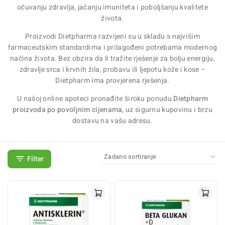
očuvanju zdravlja, jačanju imuniteta i poboljšanju kvalitete
života.
Proizvodi Dietpharma razvijeni su u skladu s najvišim
farmaceutskim standardima i prilagođeni potrebama modernog
načina života. Bez obzira da li tražite rješenje za bolju energiju,
zdravlje srca i krvnih žila, probavu ili ljepotu kože i kose –
Dietpharm ima provjerena rješenja.
U našoj online apoteci pronađite široku ponudu
Dietpharm
proizvoda po povoljnim cijenama
, uz sigurnu kupovinu i brzu
dostavu na vašu adresu.
Filter