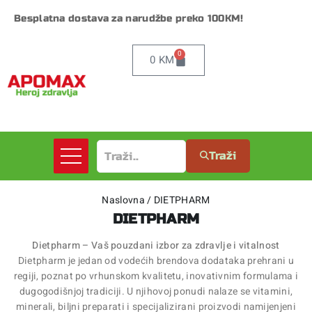
Besplatna dostava za narudžbe preko 100KM!
0
0
KM
Traži
Naslovna
/
DIETPHARM
DIETPHARM
Dietpharm – Vaš pouzdani izbor za zdravlje i vitalnost
Dietpharm je jedan od vodećih brendova dodataka prehrani u
regiji, poznat po vrhunskom kvalitetu, inovativnim formulama i
dugogodišnjoj tradiciji. U njihovoj ponudi nalaze se vitamini,
minerali, biljni preparati i specijalizirani proizvodi namijenjeni