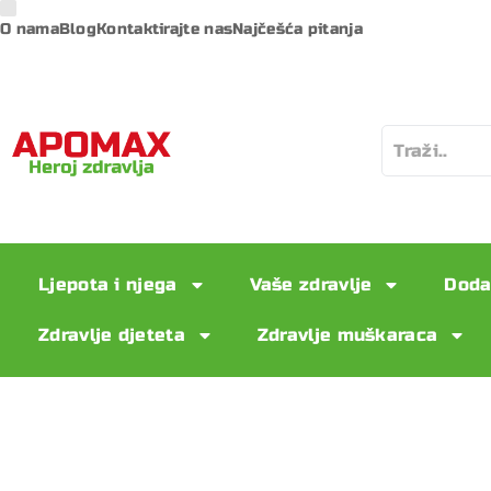
O nama
Blog
Kontaktirajte nas
Najčešća pitanja
Ljepota i njega
Vaše zdravlje
Doda
Zdravlje djeteta
Zdravlje muškaraca