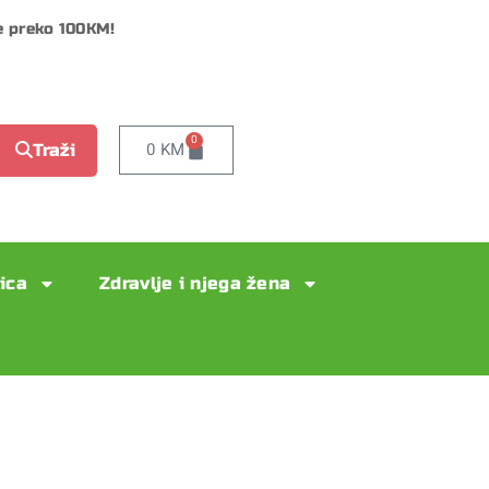
e preko 100KM!
0
0
KM
Traži
lica
Zdravlje i njega žena