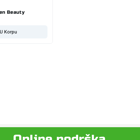
gen Beauty
 U Korpu
Online podrška