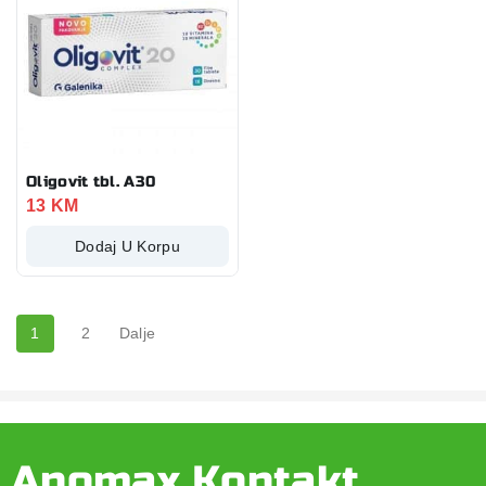
Oligovit tbl. A30
13
KM
Dodaj U Korpu
1
2
Dalje
Apomax Kontakt