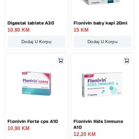
Digestal tablete A30
Flonivin baby kapi 20ml
10,80
KM
15
KM
Dodaj U Korpu
Dodaj U Korpu
Flonivin Forte cps A10
Flonivin Kids Immuno
A10
10,90
KM
12,20
KM