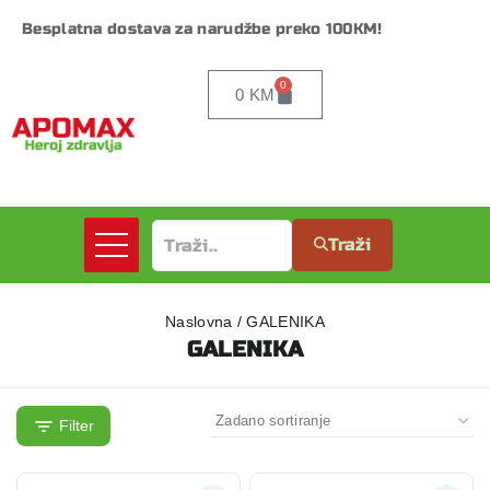
Besplatna dostava za narudžbe preko 100KM!
0
0
KM
Traži
Naslovna
/
GALENIKA
GALENIKA
Filter