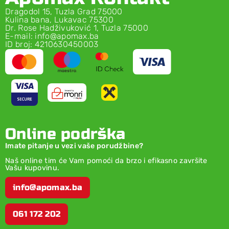
Dragodol 15, Tuzla Grad 75000
Kulina bana, Lukavac 75300
Dr. Rose Hadživuković 1, Tuzla 75000
E-mail: info@apomax.ba
ID broj: 4210630450003
Online podrška
Imate pitanje u vezi vaše porudžbine?
Naš online tim će Vam pomoći da brzo i efikasno završite
Vašu kupovinu.
info@apomax.ba
061 172 202