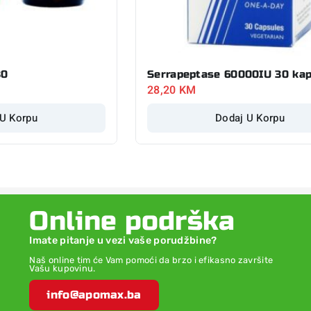
30
Serrapeptase 60000IU 30 ka
28,20
KM
 U Korpu
Dodaj U Korpu
Online podrška
Imate pitanje u vezi vaše porudžbine?
Naš online tim će Vam pomoći da brzo i efikasno završite
Vašu kupovinu.
info@apomax.ba