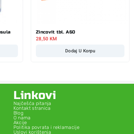
psula
Zincovit tbl. A60
28,50
KM
Dodaj U Korpu
Linkovi
Najčešća pitanja
Kontakt stranica
Blog
O nama
Akcije
Politika povrata i reklamacije
Uslovi korištenja