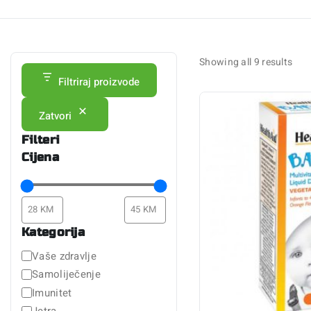
Showing all
9
results
Filtriraj proizvode
Zatvori
Filteri
Cijena
Kategorija
Vaše zdravlje
Samoliječenje
Imunitet