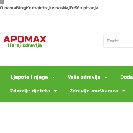
O nama
Blog
Kontaktirajte nas
Najčešća pitanja
Ljepota i njega
Vaše zdravlje
Doda
Zdravlje djeteta
Zdravlje muškaraca