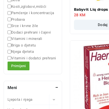
Jetra
Kosti,zglobovi,mišići
Babyvit Liq drops
Pamćenje i koncentracija
28
KM
Probava
Dodaj
Srce i krvne žile
Dodaci prehrani i čajevi
Vitamini i minerali
Briga o djetetu
Njega djeteta
Vitamini i dodatci prehrani
Primijeni
Meni
Ljepota i njega