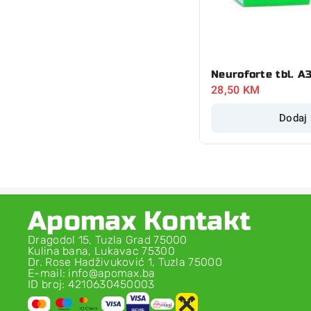
Neuroforte tbl. A
28,50
KM
Dodaj
Apomax Kontakt
Dragodol 15, Tuzla Grad 75000
Kulina bana, Lukavac 75300
Dr. Rose Hadživuković 1, Tuzla 75000
E-mail: info@apomax.ba
ID broj: 4210630450003