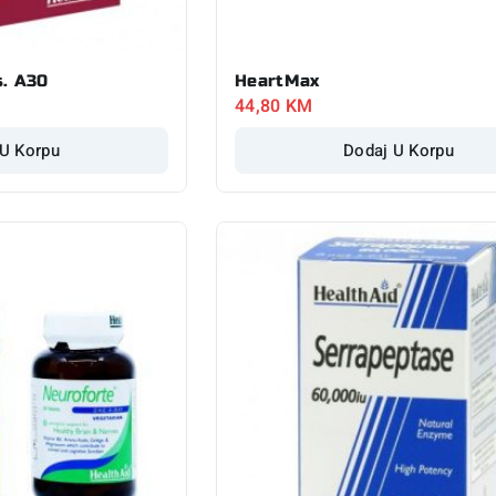
s. A30
HeartMax
44,80
KM
 U Korpu
Dodaj U Korpu