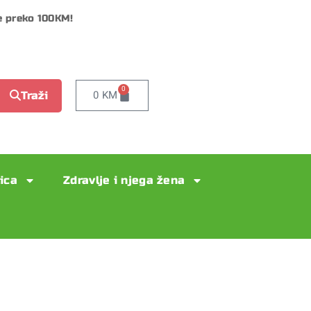
e preko 100KM!
0
0
KM
Traži
lica
Zdravlje i njega žena