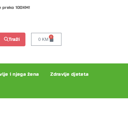
e preko 100KM!
0
Traži
0
KM
vlje i njega žena
Zdravlje djeteta