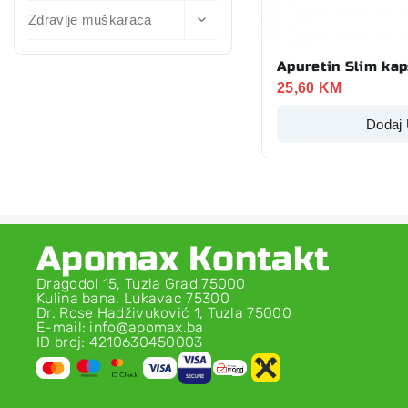
Zdravlje muškaraca
Apuretin Slim kap
25,60
KM
Dodaj
Apomax Kontakt
Dragodol 15, Tuzla Grad 75000
Kulina bana, Lukavac 75300
Dr. Rose Hadživuković 1, Tuzla 75000
E-mail: info@apomax.ba
ID broj: 4210630450003