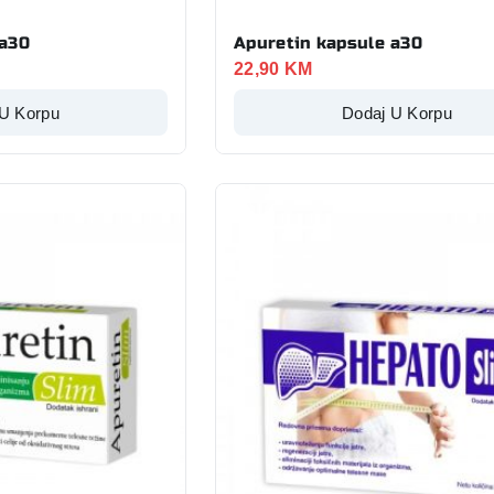
 a30
Apuretin kapsule a30
22,90
KM
 U Korpu
Dodaj U Korpu