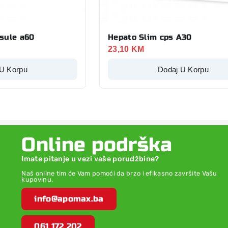
sule a60
Hepato Slim cps A30
23,10
KM
 U Korpu
Dodaj U Korpu
Online podrška
Imate pitanje u vezi vaše porudžbine?
Naš online tim će Vam pomoći da brzo i efikasno završite Vašu
kupovinu.
info@apomax.ba
061 172 202