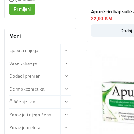
Primijeni
Apuretin kapsule
22,90
KM
Dodaj
Meni
Ljepota i njega
Vaše zdravlje
Dodaci prehrani
Dermokozmetika
Čišćenje lica
Zdravlje i njega žena
Zdravlje djeteta