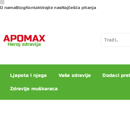
O nama
Blog
Kontaktirajte nas
Najčešća pitanja
Ljepota i njega
Vaše zdravlje
Dodaci pre
Zdravlje muškaraca