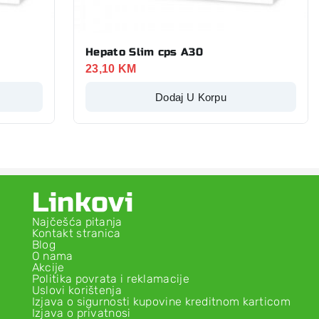
Hepato Slim cps A30
23,10
KM
Dodaj U Korpu
Linkovi
Najčešća pitanja
Kontakt stranica
Blog
O nama
Akcije
Politika povrata i reklamacije
Uslovi korištenja
Izjava o sigurnosti kupovine kreditnom karticom
Izjava o privatnosi