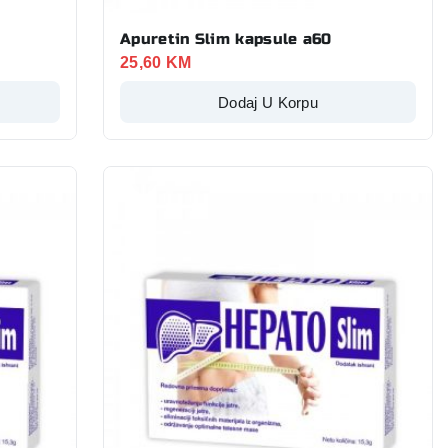
Apuretin Slim kapsule a60
25,60
KM
Dodaj U Korpu