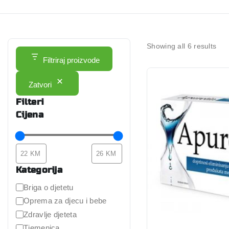
Showing all
6
results
Filtriraj proizvode
Zatvori
Filteri
Cijena
Kategorija
Briga o djetetu
Oprema za djecu i bebe
Zdravlje djeteta
Tjemenica