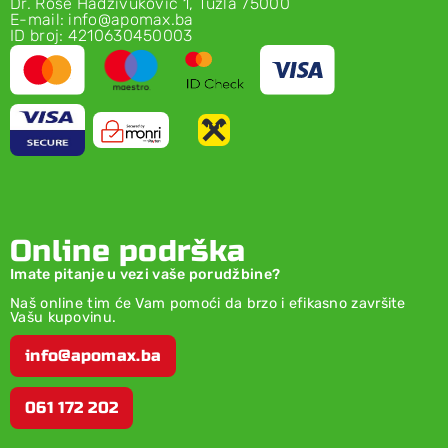
Dr. Rose Hadživuković 1, Tuzla 75000
E-mail: info@apomax.ba
ID broj: 4210630450003
Online podrška
Imate pitanje u vezi vaše porudžbine?
Naš online tim će Vam pomoći da brzo i efikasno završite
Vašu kupovinu.
info@apomax.ba
061 172 202