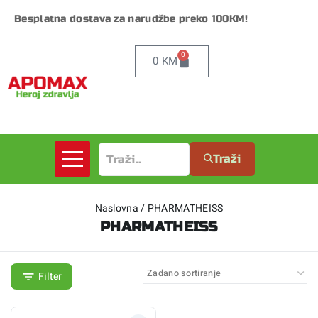
Besplatna dostava za narudžbe preko 100KM!
0
0
KM
Traži
Naslovna
/
PHARMATHEISS
PHARMATHEISS
Filter