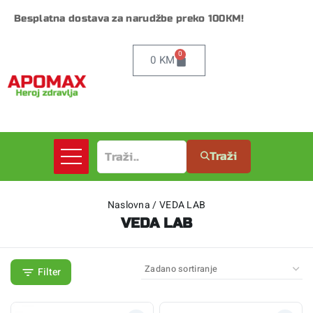
Besplatna dostava za narudžbe preko 100KM!
0
0
KM
Traži
Naslovna
/
VEDA LAB
VEDA LAB
Filter