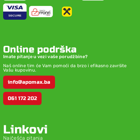
Online podrška
Imate pitanje u vezi vaše porudžbine?
Naš online tim će Vam pomoći da brzo i efikasno završite
Vašu kupovinu.
info@apomax.ba
061 172 202
Linkovi
Najčešća pitanja