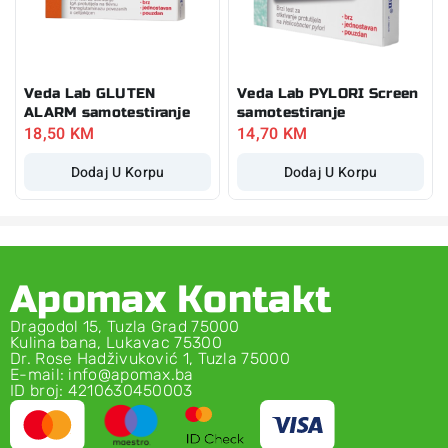
Veda Lab GLUTEN
Veda Lab PYLORI Screen
ALARM samotestiranje
samotestiranje
18,50
KM
14,70
KM
Dodaj U Korpu
Dodaj U Korpu
Apomax Kontakt
Dragodol 15, Tuzla Grad 75000
Kulina bana, Lukavac 75300
Dr. Rose Hadživuković 1, Tuzla 75000
E-mail: info@apomax.ba
ID broj: 4210630450003