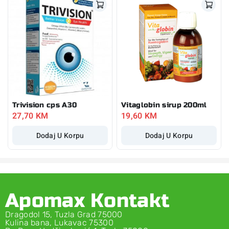
Trivision cps A30
Vitaglobin sirup 200ml
27,70
KM
19,60
KM
Dodaj U Korpu
Dodaj U Korpu
Apomax Kontakt
Dragodol 15, Tuzla Grad 75000
Kulina bana, Lukavac 75300