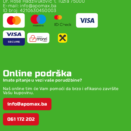
Dr. Rose Hadživuković 1, Tuzla 75000
E-mail: info@apomax.ba
ID broj: 4210630450003
Online podrška
Imate pitanje u vezi vaše porudžbine?
Naš online tim će Vam pomoći da brzo i efikasno završite
Vašu kupovinu.
info@apomax.ba
061 172 202