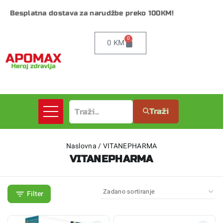
Besplatna dostava za narudžbe preko 100KM!
0
0
KM
Traži
Naslovna
/
VITANEPHARMA
VITANEPHARMA
Filter