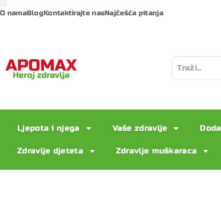
O nama
Blog
Kontaktirajte nas
Najčešća pitanja
Ljepota i njega
Vaše zdravlje
Doda
Zdravlje djeteta
Zdravlje muškaraca