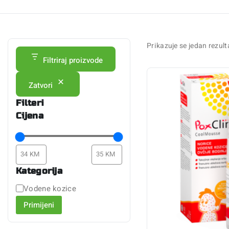
Prikazuje se jedan rezult
Filtriraj proizvode
Zatvori
Filteri
Cijena
Kategorija
Vodene kozice
Primijeni