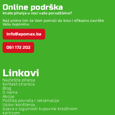
Online podrška
Imate pitanje u vezi vaše porudžbine?
Naš online tim će Vam pomoći da brzo i efikasno završite
Vašu kupovinu.
info@apomax.ba
061 172 202
Linkovi
Najčešća pitanja
Kontakt stranica
Blog
O nama
Akcije
Politika povrata i reklamacije
Uslovi korištenja
Izjava o sigurnosti kupovine kreditnom
karticom