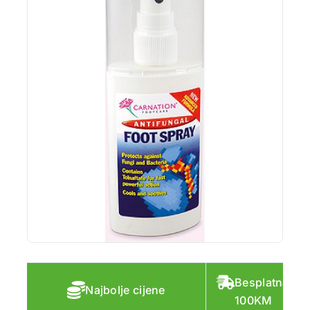
Besplatna do
Najbolje cijene
100KM