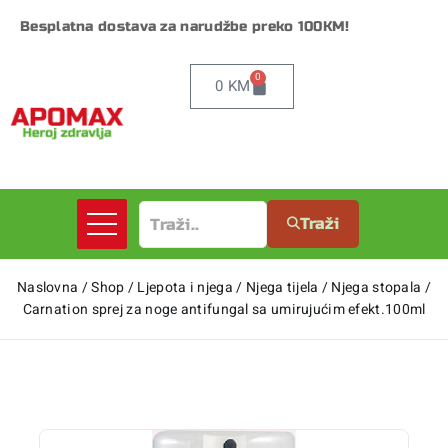
Besplatna dostava za narudžbe preko 100KM!
0
0
KM
Traži
Naslovna
/
Shop
/
Ljepota i njega
/
Njega tijela
/
Njega stopala
/
Carnation sprej za noge antifungal sa umirujućim efekt.100ml