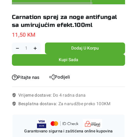
Carnation sprej za noge antifungal
sa umirujućim efekt.100ml
11,50
KM
Dodaj U Korpu
Kupi Sada
Podijeli
Pitajte nas
Vrijeme dostave:
Do 4 radna dana
Besplatna dostava:
Za narudžbe preko 100KM
Garantovano sigurna i zaštićena online kupovina