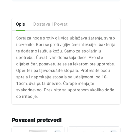
Opis
Dostava i Povrat
Sprej za noge protiv gljivica ublažava žarenje, svrab
i crvenilo. Bori se protiv gljivične infekcije i bakterija
te dodatno isušuje kožu. Samo za spoljašnju
upotrebu. Čuvati van domašaja dece. Ako ste
dijabetičar, posavetujte se sa lekarom pre upotrebe.
Operite i pažljivoosušite stopala. Protresite bocu
spreja i naprskajte stopala sa udaljenosti od 10-
15cm, dva puta dnevno. Čarape menjajte
svakodnevno. Prekinite sa upotrebom ukoliko dođe
do iritacije.
Povezani proizvodi