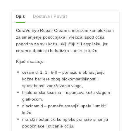
Opis
Dostava i Povrat
CeraVe Eye Repair Cream s morskim kompleksom
za smanjenje podočnjaka i vrećica ispod očiju,
pogodna za svu kožu, uključujući i atopijsku, jer
ceramid dubinski hidratizira i umiruje kožu.
Ključni sastojci:
ceramidi 1, 3 i 6-II – pomažu u obnavljanju
kožne barijere zbog biokompatibilnosti i
sposobnosti zadržavanja vlage,
hijaluronska kiselina – ispunjava kožu vlagom i
glatkoćom,
niacinamid – pomaže smanjiti upalu i umiriti
kožu,
morski i botanički kompleks pomaže smanjiti
podočnjake i oticanje očiju.