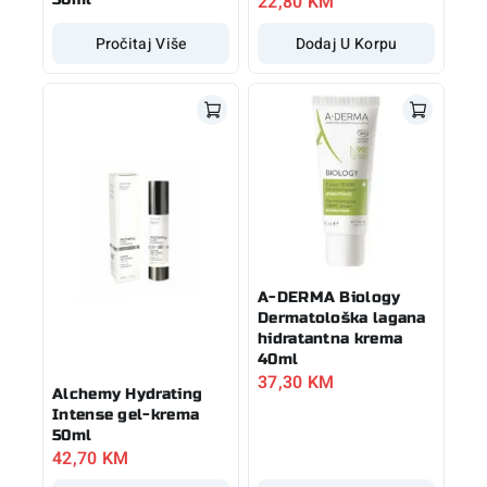
22,80
KM
Pročitaj Više
Dodaj U Korpu
A-DERMA Biology
Dermatološka lagana
hidratantna krema
40ml
37,30
KM
Alchemy Hydrating
Intense gel-krema
50ml
42,70
KM