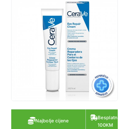
Besplatna do
Najbolje cijene
100KM