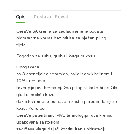
Opis
Dostava i Povrat
CeraVe SA krema za zaglađivanje je bogata
hidratantna krema bez mirisa za nježan piling
tijela.
Pogodno za
suhu, grubu i kvrgavu kožu.
Obogaćena
sa 3 esencijalna ceramida, salicilnom kiselinom i
10% uree, ova
brzoupijajuća krema nježno pilingira kako bi pružila
glatku, mekšu kožu
dok istovremeno pomaže u zaštiti prirodne barijere
kože.
Koristeći
CeraVe patentiranu MVE tehnologiju, ova krema
upakovana sastojkom
zadržava vlagu dajući kontinuiranu hidrataciju