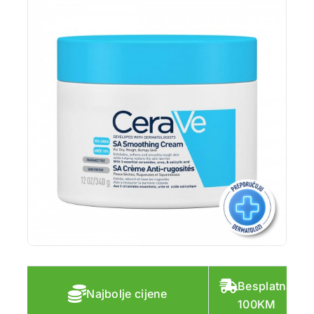
Besplatna do
Najbolje cijene
100KM