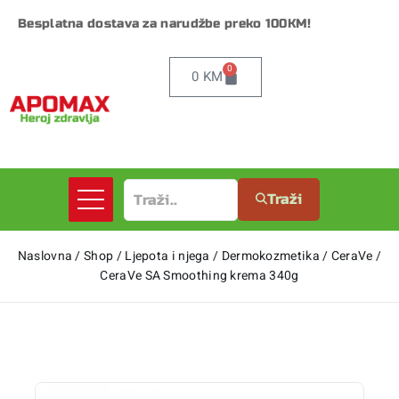
Besplatna dostava za narudžbe preko 100KM!
0
0
KM
Traži
Naslovna
/
Shop
/
Ljepota i njega
/
Dermokozmetika
/
CeraVe
/
CeraVe SA Smoothing krema 340g