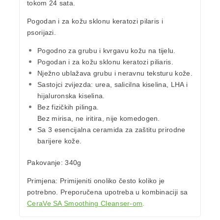
tokom 24 sata.
Pogodan i za kožu sklonu keratozi pilaris i
psorijazi.
Pogodno za grubu i kvrgavu kožu na tijelu.
Pogodan i za kožu sklonu keratozi piliaris.
Nježno ublažava grubu i neravnu teksturu kože.
Sastojci zvijezda: urea, salicilna kiselina, LHA i
hijaluronska kiselina.
Bez fizičkih pilinga.
Bez mirisa, ne iritira, nije komedogen.
Sa 3 esencijalna ceramida za zaštitu prirodne
barijere kože.
Pakovanje
: 340g
Primjena:
Primijeniti onoliko često koliko je
potrebno.
Preporučena upotreba u kombinaciji sa
CeraVe SA Smoothing Cleanser-om
.