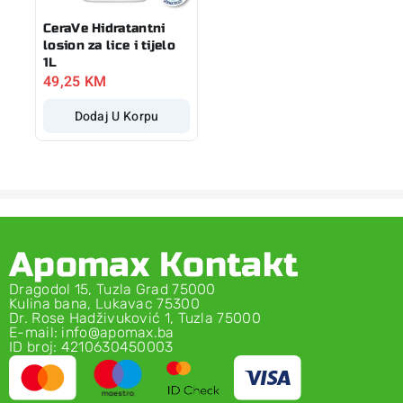
CeraVe Hidratantni
losion za lice i tijelo
1L
49,25
KM
Dodaj U Korpu
Apomax Kontakt
Dragodol 15, Tuzla Grad 75000
Kulina bana, Lukavac 75300
Dr. Rose Hadživuković 1, Tuzla 75000
E-mail: info@apomax.ba
ID broj: 4210630450003