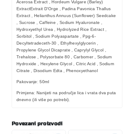
Acerosa Extract , Hordeum Vulgare (Barley)
ExtractExtrait D'Orge , Padina Pavonica Thallus
Extract , Helianthus Annuus (Sunflower) Seedcake
, Sucrose , Caffeine , Sodium Hyaluronate ,
Hydroxyethyl Urea , Hydrolyzed Rice Extract ,
Sorbitol , Sodium Polyaspartate , Ppg-6-
Decyltetradeceth-30 , Ethylhexylglycerin ,
Propylene Glycol Dicaprate , Caprylyl Glycol ,
Trehalose , Polysorbate 80 , Carbomer , Sodium
Hydroxide , Hexylene Glycol , Citric Acid , Sodium
Citrate , Disodium Edta , Phenoxyethanol
Pakovanje:
50ml
Primjena:
Nanijeti na područje lica i vrata dva puta
dnevno (ili više po potrebi).
Povezani proizvodi