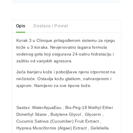
Opis
Dostava i Povrat
Korak 3 u Clinique prilagođenom sistemu za njegu
kože u 3 koraka.
Nevjerovatno lagana formula
vodenog gela koji osigurava 24-satnu hidrataciju i
zaštitu od vanjskih agresora.
Jača barijeru kože i poboljšava njenu otpornost na
nečistoće. Ostavlja kožu glatkom, nahranjenom i
sjajnom. Namijeno za sve tipove kože.
Sastav:
WaterAquaEau , Bis-Peg-18 Methyl Ether
Dimethyl Silane , Butylene Glycol , Glycerin ,
Cucumis Sativus (Cucumber) Fruit Extract ,
Hypnea Musciformis (Algae) Extract , Gelidiella