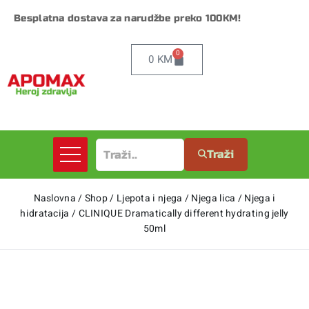
Besplatna dostava za narudžbe preko 100KM!
0
0
KM
Traži
Naslovna
/
Shop
/
Ljepota i njega
/
Njega lica
/
Njega i
hidratacija
/
CLINIQUE Dramatically different hydrating jelly
50ml