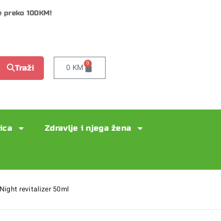
e preko 100KM!
0
0
KM
Traži
lica
Zdravlje i njega žena
Night revitalizer 50ml