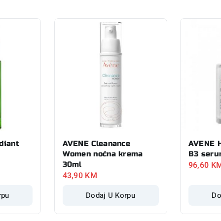
diant
AVENE Cleanance
AVENE H
Women noćna krema
B3 seru
96,60
K
30ml
43,90
KM
rpu
Dodaj U Korpu
Do