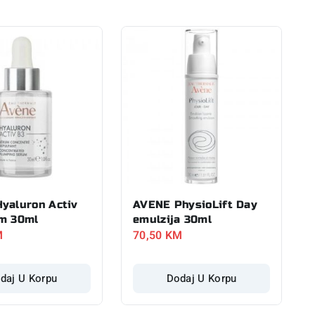
yaluron Activ
AVENE PhysioLift Day
m 30ml
emulzija 30ml
M
70,50
KM
daj U Korpu
Dodaj U Korpu