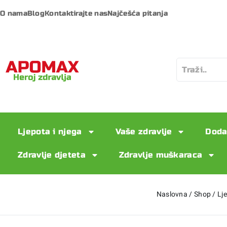
O nama
Blog
Kontaktirajte nas
Najčešća pitanja
Ljepota i njega
Vaše zdravlje
Doda
Zdravlje djeteta
Zdravlje muškaraca
Naslovna
/
Shop
/
Lj