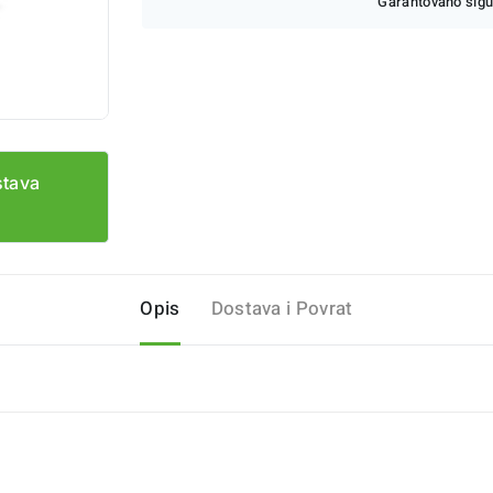
Garantovano sigu
stava
Opis
Dostava i Povrat