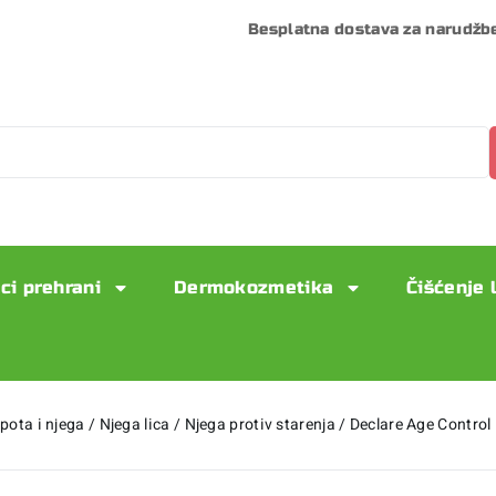
Besplatna dostava za narudžb
ci prehrani
Dermokozmetika
Čišćenje 
epota i njega
/
Njega lica
/
Njega protiv starenja
/
Declare Age Control 