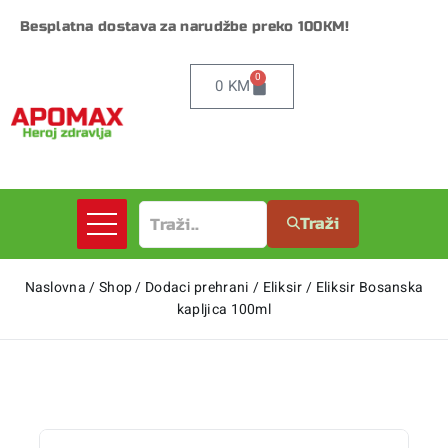
Besplatna dostava za narudžbe preko 100KM!
0
0
KM
Traži
Naslovna
/
Shop
/
Dodaci prehrani
/
Eliksir
/
Eliksir Bosanska
kapljica 100ml