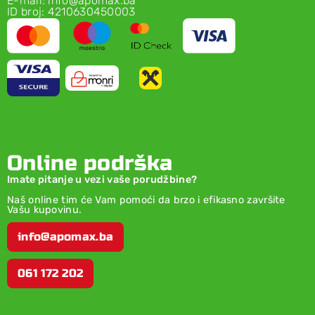
E-mail: info@apomax.ba
ID broj: 4210630450003
Online podrška
Imate pitanje u vezi vaše porudžbine?
Naš online tim će Vam pomoći da brzo i efikasno završite
Vašu kupovinu.
info@apomax.ba
061 172 202