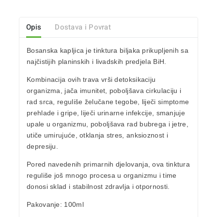
Opis
Dostava i Povrat
Bosanska kapljica je tinktura biljaka prikupljenih sa
najčistijih planinskih i livadskih predjela BiH.
Kombinacija ovih trava vrši detoksikaciju
organizma, jača imunitet, poboljšava cirkulaciju i
rad srca, reguliše želučane tegobe, liječi simptome
prehlade i gripe, liječi urinarne infekcije, smanjuje
upale u organizmu, poboljšava rad bubrega i jetre,
utiče umirujuće, otklanja stres, anksioznost i
depresiju.
Pored navedenih primarnih djelovanja, ova tinktura
reguliše još mnogo procesa u organizmu i time
donosi sklad i stabilnost zdravlja i otpornosti.
Pakovanje:
100ml