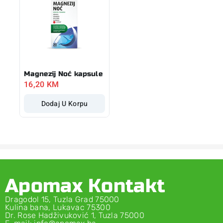
Magnezij Noć kapsule
16,20
KM
Dodaj U Korpu
Apomax Kontakt
Dragodol 15, Tuzla Grad 75000
Kulina bana, Lukavac 75300
Dr. Rose Hadživuković 1, Tuzla 75000