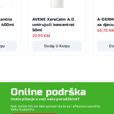
tantno
AVENE XeraCalm A.D
A-DERMA
o 400ml
umirujući koncentrat
za djec
65,70
K
50ml
29,90
KM
rpu
Dodaj U Korpu
Do
Online podrška
Imate pitanje u vezi vaše porudžbine?
Naš online tim će Vam pomoći da brzo i efikasno završite
Vašu kupovinu.