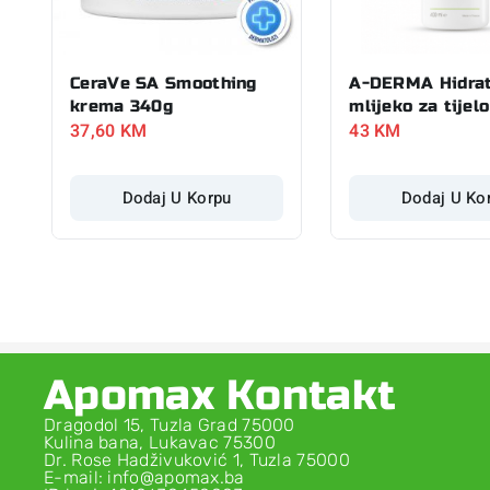
CeraVe SA Smoothing
A-DERMA Hidra
krema 340g
mlijeko za tijel
37,60
KM
43
KM
Dodaj U Korpu
Dodaj U Ko
Apomax Kontakt
Dragodol 15, Tuzla Grad 75000
Kulina bana, Lukavac 75300
Dr. Rose Hadživuković 1, Tuzla 75000
E-mail: info@apomax.ba