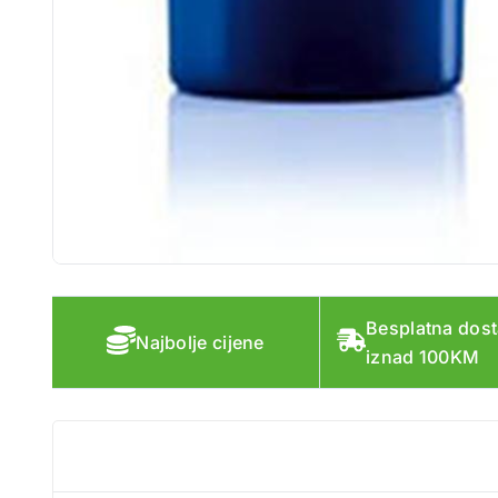
Besplatna dos
Najbolje cijene
iznad 100KM