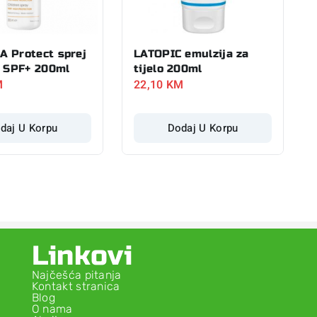
 Protect sprej
LATOPIC emulzija za
u SPF+ 200ml
tijelo 200ml
M
22,10
KM
daj U Korpu
Dodaj U Korpu
Linkovi
Najčešća pitanja
Kontakt stranica
Blog
O nama