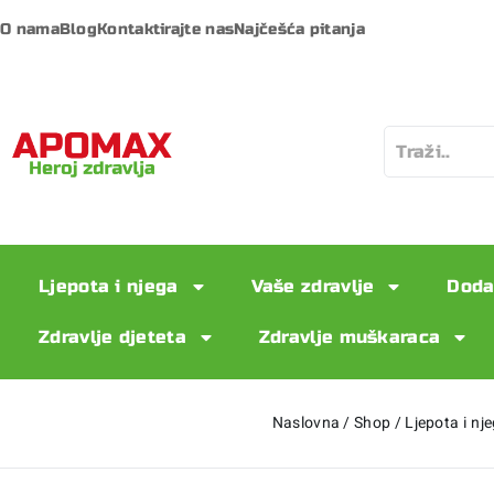
O nama
Blog
Kontaktirajte nas
Najčešća pitanja
Ljepota i njega
Vaše zdravlje
Doda
Zdravlje djeteta
Zdravlje muškaraca
Naslovna
/
Shop
/
Ljepota i nj