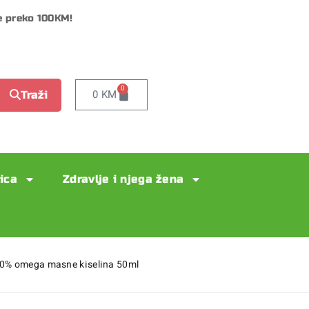
e preko 100KM!
0
0
KM
Traži
lica
Zdravlje i njega žena
20% omega masne kiselina 50ml