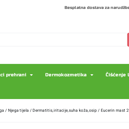
Besplatna dostava za narudžb
ci prehrani
Dermokozmetika
Čišćenje 
ega
/
Njega tijela
/
Dermatitis,iritacije,suha koža,osip
/
Eucerin mast 