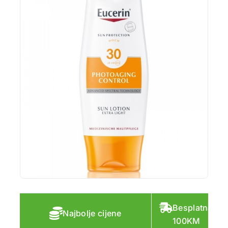
Besplatna do
Najbolje cijene
100KM