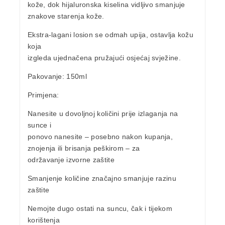
kože, dok hijaluronska kiselina vidljivo smanjuje
znakove starenja kože.
Ekstra-lagani losion
se odmah upija, ostavlja kožu
koja
izgleda ujednačena pružajući osjećaj svježine.
Pakovanje
: 150ml
Primjena:
Nanesite u dovoljnoj količini prije izlaganja na
sunce i
ponovo nanesite – posebno nakon kupanja,
znojenja ili brisanja peškirom – za
održavanje izvorne zaštite
Smanjenje količine značajno smanjuje razinu
zaštite
Nemojte dugo ostati na suncu, čak i tijekom
korištenja