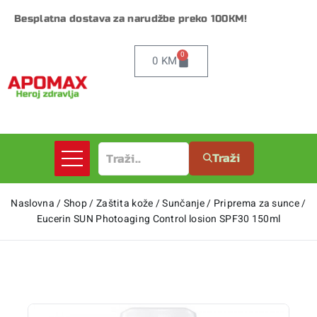
Besplatna dostava za narudžbe preko 100KM!
0
0
KM
Traži
Naslovna
/
Shop
/
Zaštita kože
/
Sunčanje
/
Priprema za sunce
/
Eucerin SUN Photoaging Control losion SPF30 150ml