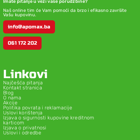
Imate pitanje u vezi vaše porudžbine?
Naš online tim će Vam pomoći da brzo i efikasno završite
Vašu kupovinu.
info@apomax.ba
061 172 202
Linkovi
Najčešća pitanja
Kontakt stranica
Blog
O nama
Akcije
Politika povrata i reklamacije
Uslovi korištenja
Izjava o sigurnosti kupovine kreditnom
karticom
Izjava o privatnosi
Uslovi i odredbe