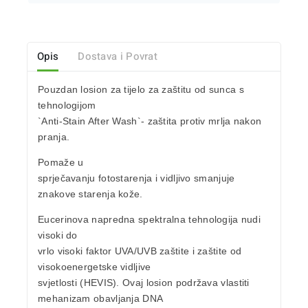
Opis
Dostava i Povrat
Pouzdan
losion za tijelo za zaštitu od sunca
s
tehnologijom
`Anti-Stain After Wash`- zaštita protiv mrlja nakon
pranja.
Pomaže u
sprječavanju fotostarenja
i vidljivo
smanjuje
znakove starenja kože.
Eucerinova napredna spektralna tehnologija nudi
visoki do
vrlo visoki faktor UVA/UVB zaštite
i zaštite od
visokoenergetske vidljive
svjetlosti (HEVIS). Ovaj losion podržava vlastiti
mehanizam obavljanja DNA