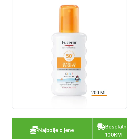
Besplatna do
Najbolje cijene
100KM