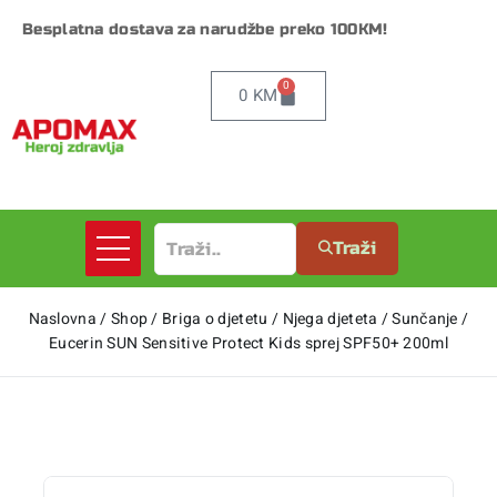
Besplatna dostava za narudžbe preko 100KM!
0
0
KM
Traži
Naslovna
/
Shop
/
Briga o djetetu
/
Njega djeteta
/
Sunčanje
/
Eucerin SUN Sensitive Protect Kids sprej SPF50+ 200ml