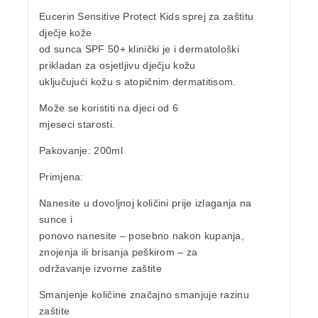
Eucerin Sensitive Protect Kids sprej za zaštitu
dječje kože
od sunca SPF 50+
klinički je i dermatološki
prikladan za
osjetljivu dječju kožu
uključujući kožu s atopičnim dermatitisom.
Može se koristiti na
djeci od 6
mjeseci starosti.
Pakovanje
: 200ml
Primjena
:
Nanesite u dovoljnoj količini prije izlaganja na
sunce i
ponovo nanesite – posebno nakon kupanja,
znojenja ili brisanja peškirom – za
održavanje izvorne zaštite
Smanjenje količine značajno smanjuje razinu
zaštite