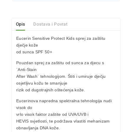
Opis
Dostava i Povrat
Eucerin
Sensitive Protect Kids sprej
za zaštitu
dječje kože
od sunca SPF 50+
Pouzdan sprej za zaštitu od sunca
za djecu
s
`Anti-Stain
After Wash` tehnologijom. Štiti i
umiruje dječju
osjetljivu
kožu te smanjuje
rizik od dugotrajnih oštećenja kože.
Eucerinova napredna spektralna tehnologija nudi
visok do
vrlo visok faktor
zaštite od
UVA/UVB
i
HEVIS svjetlosti, te podržava vlastiti mehanizam
obnavljanja DNA kože.