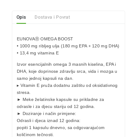
Opis
Dostava i Povrat
EUNOVAⓇ OMEGA BOOST
• 1000 mg ribljeg ulja (180 mg EPA + 120 mg DHA)
• 13,4 mg vitamina E
Izvor esencijalnih omega 3 masnih kiselina, EPA i
DHA, koje doprinose zdravlju srca, vida i mozga u
samo jednoj kapsuli na dan.
▸ Vitamin E pruža dodatnu zaštitu od oksidativnog
stresa.
► Meke želatinske kapsule su prikladne za
odrasle i za djecu stariju od 12 godina.
► Doziranje i način primjene:
Odrasli i djeca iznad 12 godina:
popiti 1 kapsulu dnevno, sa odgovarajućom
količinom tečnosti.