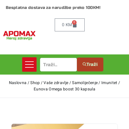
Besplatna dostava za narudžbe preko 100KM!
0
0
KM
Traži
Naslovna
/
Shop
/
Vaše zdravlje
/
Samoliječenje
/
Imunitet
/
Eunova Omega boost 30 kapsula