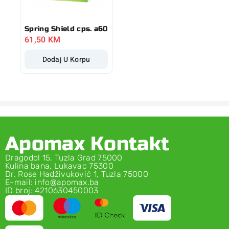
Spring Shield cps. a60
61,50
KM
Dodaj U Korpu
Apomax Kontakt
Dragodol 15, Tuzla Grad 75000
Kulina bana, Lukavac 75300
Dr. Rose Hadživuković 1, Tuzla 75000
E-mail: info@apomax.ba
ID broj: 4210630450003