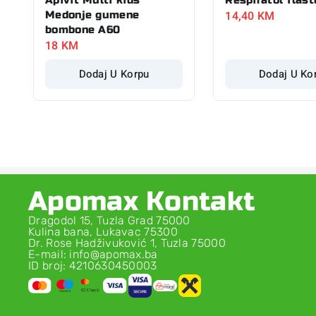
14,40
KM
Medonje gumene
bombone A60
18
KM
Dodaj U Korpu
Dodaj U Ko
Apomax Kontakt
Dragodol 15, Tuzla Grad 75000
Kulina bana, Lukavac 75300
Dr. Rose Hadživuković 1, Tuzla 75000
E-mail: info@apomax.ba
ID broj: 4210630450003