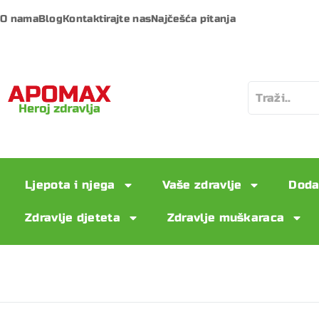
O nama
Blog
Kontaktirajte nas
Najčešća pitanja
Ljepota i njega
Vaše zdravlje
Doda
Zdravlje djeteta
Zdravlje muškaraca