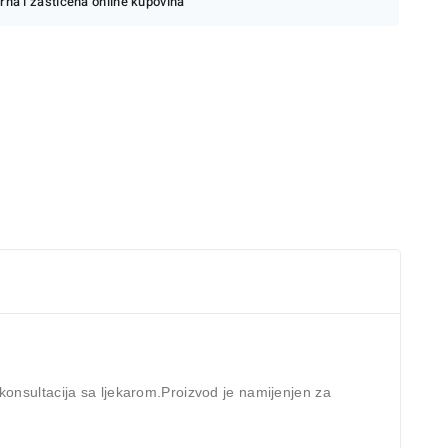
rna i zaštićena online kupovina
konsultacija sa ljekarom.Proizvod je namijenjen za