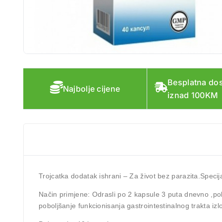
Besplatna do
Najbolje cijene
iznad 100KM
Trojcatka dodatak ishrani – Za život bez parazita.Specij
Način primjene:
Odrasli po 2 kapsule 3 puta dnevno ,pola
poboljšanje funkcionisanja gastrointestinalnog trakta iz