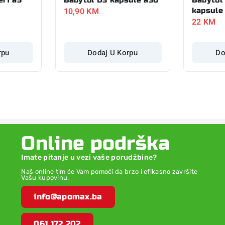
10,90
KM
kapsule
22
KM
rpu
Dodaj U Korpu
Do
Online podrška
Imate pitanje u vezi vaše porudžbine?
Naš online tim će Vam pomoći da brzo i efikasno završite
Vašu kupovinu.
info@apomax.ba
061 172 202