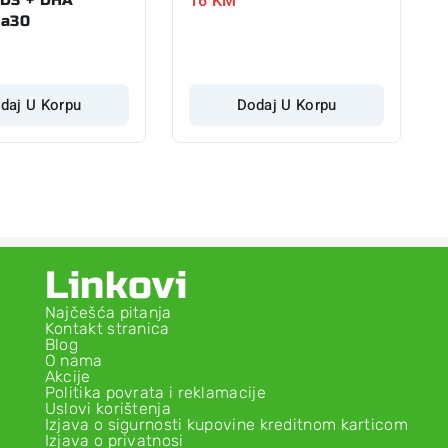
16
KM
 a30
daj U Korpu
Dodaj U Korpu
Linkovi
Najčešća pitanja
Kontakt stranica
Blog
O nama
Akcije
Politika povrata i reklamacije
Uslovi korištenja
Izjava o sigurnosti kupovine kreditnom karticom
Izjava o privatnosi