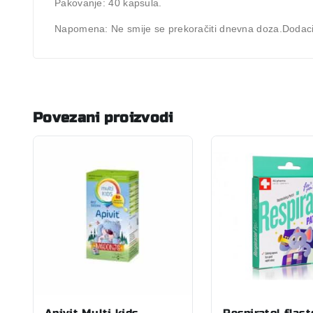
Pakovanje:
40 kapsula.
Napomena:
Ne smije se prekoračiti dnevna doza.Dodaci 
Povezani proizvodi
Apivit Multi kids
Respiratol flast