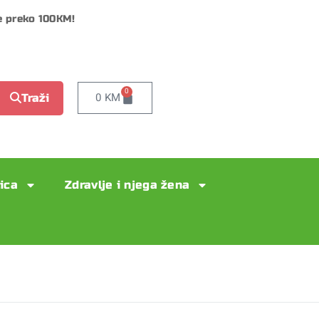
e preko 100KM!
0
0
KM
Traži
lica
Zdravlje i njega žena