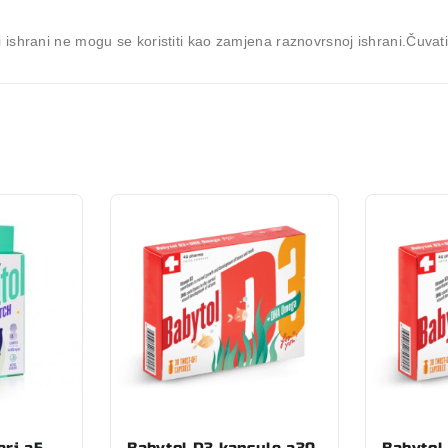
ishrani ne mogu se koristiti kao zamjena raznovrsnoj ishrani.Čuvati
eri a5
Babytol D3 kapsule a30
Babytol