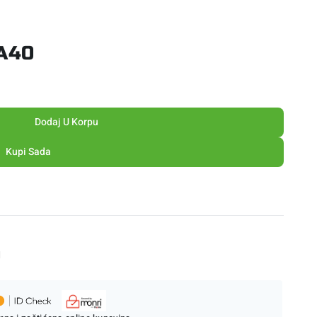
 A40
Dodaj U Korpu
Kupi Sada
M