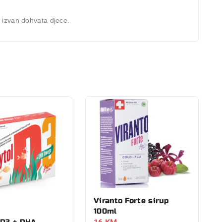
 izvan dohvata djece.
Viranto Forte sirup
100ml
 D3 + DHA