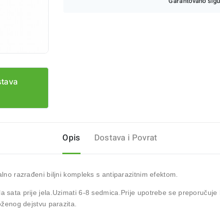
Garantovano sigu
stava
Opis
Dostava i Povrat
alno razrađeni biljni kompleks s antiparazitnim efektom.
 sata prije jela.Uzimati 6-8 sedmica.Prije upotrebe se preporučuje 
loženog dejstvu parazita.