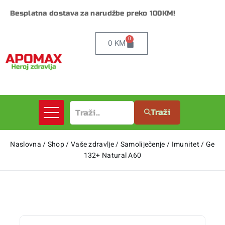
Besplatna dostava za narudžbe preko 100KM!
0
0
KM
Traži
Naslovna
/
Shop
/
Vaše zdravlje
/
Samoliječenje
/
Imunitet
/
Ge
132+ Natural A60