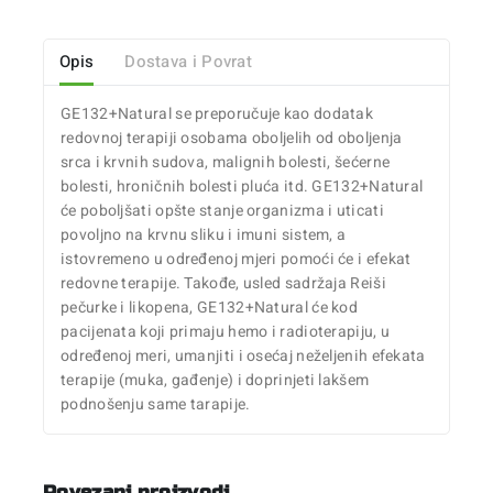
Opis
Dostava i Povrat
GE132+Natural se preporučuje kao dodatak
redovnoj terapiji osobama oboljelih od oboljenja
srca i krvnih sudova, malignih bolesti, šećerne
bolesti, hroničnih bolesti pluća itd. GE132+Natural
će poboljšati opšte stanje organizma i uticati
povoljno na krvnu sliku i imuni sistem, a
istovremeno u određenoj mjeri pomoći će i efekat
redovne terapije. Takođe, usled sadržaja Reiši
pečurke i likopena, GE132+Natural će kod
pacijenata koji primaju hemo i radioterapiju, u
određenoj meri, umanjiti i osećaj neželjenih efekata
terapije (muka, gađenje) i doprinjeti lakšem
podnošenju same tarapije.
Povezani proizvodi