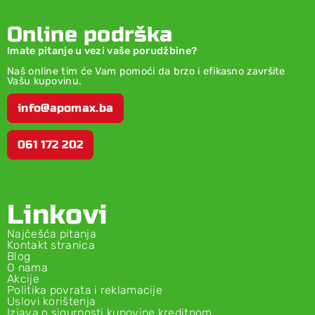
Online podrška
Imate pitanje u vezi vaše porudžbine?
Naš online tim će Vam pomoći da brzo i efikasno završite
Vašu kupovinu.
info@apomax.ba
061 172 202
Linkovi
Najčešća pitanja
Kontakt stranica
Blog
O nama
Akcije
Politika povrata i reklamacije
Uslovi korištenja
Izjava o sigurnosti kupovine kreditnom