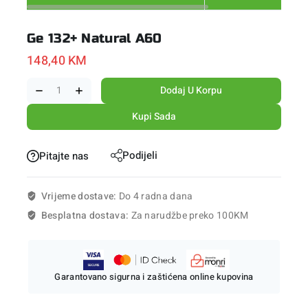
Ge 132+ Natural A60
148,40
KM
Dodaj U Korpu
Kupi Sada
Podijeli
Pitajte nas
Vrijeme dostave:
Do 4 radna dana
Besplatna dostava:
Za narudžbe preko 100KM
Garantovano sigurna i zaštićena online kupovina