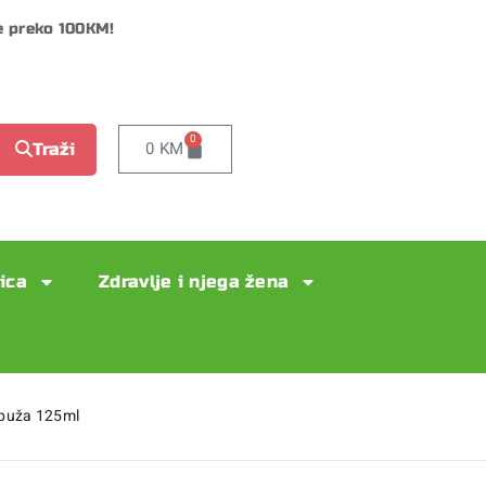
e preko 100KM!
0
0
KM
Traži
lica
Zdravlje i njega žena
 puža 125ml