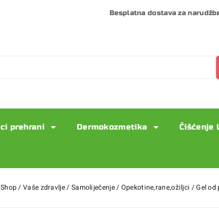
Besplatna dostava za narudžb
ci prehrani
Dermokozmetika
Čišćenje 
Shop
/
Vaše zdravlje
/
Samoliječenje
/
Opekotine,rane,ožiljci
/
Gel od