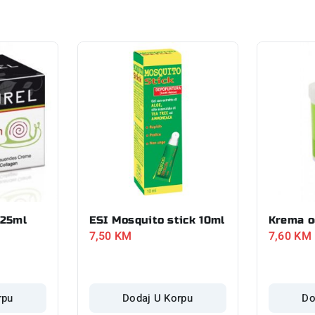
125ml
ESI Mosquito stick 10ml
Krema o
7,50
KM
7,60
KM
rpu
Dodaj U Korpu
Do