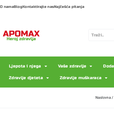
O nama
Blog
Kontaktirajte nas
Najčešća pitanja
Ljepota i njega
Vaše zdravlje
Doda
Zdravlje djeteta
Zdravlje muškaraca
Naslovna
/