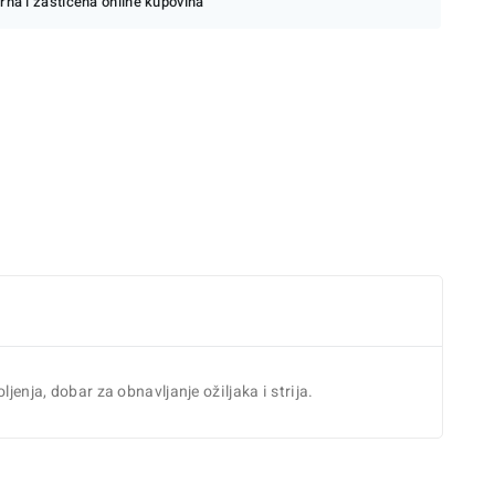
rna i zaštićena online kupovina
jenja, dobar za obnavljanje ožiljaka i strija.