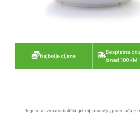
Besplatna do
Najbolje cijene
iznad 100KM
Regenerativno anabolički gel koji obnavlja, podmlađuje i š