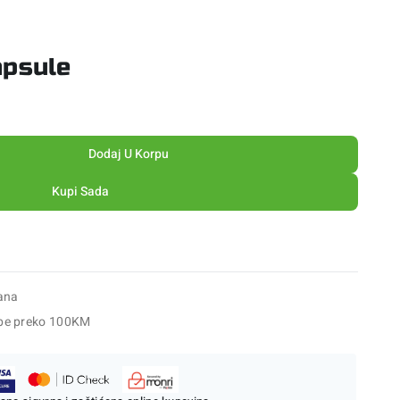
apsule
Dodaj U Korpu
Kupi Sada
ana
be preko 100KM