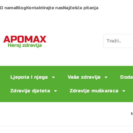
O nama
Blog
Kontaktirajte nas
Najčešća pitanja
Ljepota i njega
Vaše zdravlje
Doda
Zdravlje djeteta
Zdravlje muškaraca