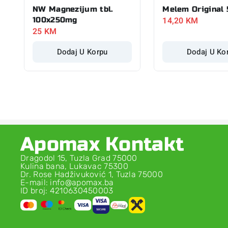
NW Magnezijum tbl.
Melem Original
14,20
KM
100x250mg
25
KM
Dodaj U Korpu
Dodaj U Ko
Apomax Kontakt
Dragodol 15, Tuzla Grad 75000
Kulina bana, Lukavac 75300
Dr. Rose Hadživuković 1, Tuzla 75000
E-mail: info@apomax.ba
ID broj: 4210630450003