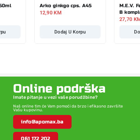
 50ml
Arko ginkgo cps. A45
M.E.V. F
12,90
KM
B kompl
27,70
K
rpu
Dodaj U Korpu
Do
Online podrška
Imate pitanje u vezi vaše porudžbine?
Naš online tim će Vam pomoći da brzo i efikasno završite
Vašu kupovinu.
info@apomax.ba
061 172 202