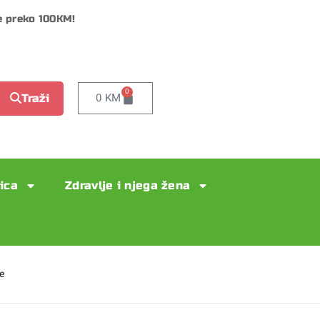
e preko 100KM!
0
0
KM
Traži
lica
Zdravlje i njega žena
e