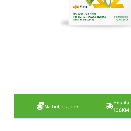
Besplat
Najbolje cijene
100KM