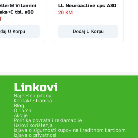
eller® Vitamini
LL Neuroactive cps A30
20
KM
eks+C tbl. a60
M
daj U Korpu
Dodaj U Korpu
Linkovi
Najčešća pitanja
Kontakt stranica
Blog
O nama
Akcije
Politika povrata i reklamacije
Uslovi korištenja
Izjava o sigurnosti kupovine kreditnom karticom
Izjava o privatnosi