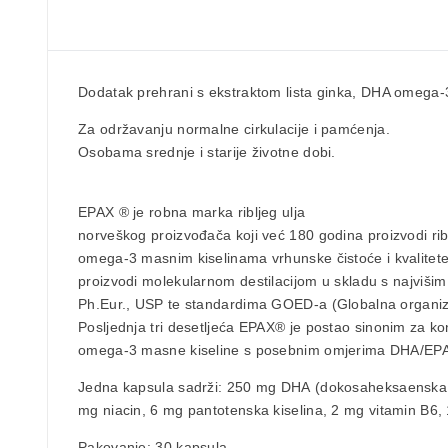
Dodatak prehrani s
ekstraktom lista ginka, DHA omega-
Za održavanju
normalne cirkulacije i pamćenja.
Osobama
srednje i starije životne dobi.
EPAX ®
je robna marka
ribljeg ulja
norveškog proizvođača
koji već 180 godina proizvodi rib
omega-3 masnim kiselinama
vrhunske čistoće i kvalitete
proizvodi molekularnom destilacijom u skladu s najviši
Ph.Eur., USP te standardima GOED-a (Globalna organiz
Posljednja tri desetljeća EPAX® je postao sinonim za ko
omega-3 masne kiseline s posebnim omjerima DHA/EPA
Jedna kapsula sadrži:
250 mg DHA
(dokosaheksaenska kis
mg niacin, 6 mg pantotenska kiselina, 2 mg vitamin B6,
Pakovanje:
30 kapsula