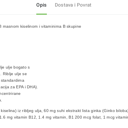
Opis
Dostava i Povrat
3 masnom kiselinom i vitaminima B skupine
lje ulje
bogato s
. Riblje ulje se
m standardima
acija za
EPA i DHA
).
ncentrirane
.
elina) iz ribljeg ulja,
60 mg suhi ekstrakt lista ginka
(Ginko biloba
 1.6 mg vitamin B12, 1.4 mg vitamin, B1 200 mcg folat, 1 mcg vitami