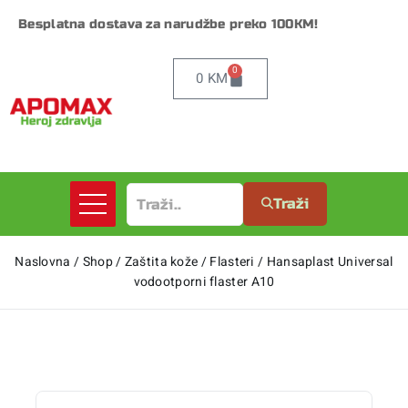
Besplatna dostava za narudžbe preko 100KM!
0
0
KM
Traži
Naslovna
/
Shop
/
Zaštita kože
/
Flasteri
/
Hansaplast Universal
vodootporni flaster A10