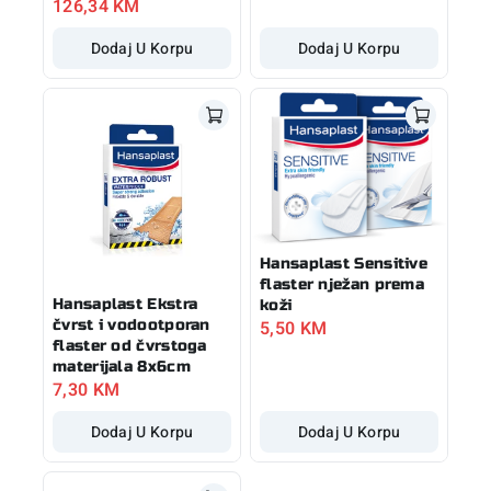
126,34
KM
Dodaj U Korpu
Dodaj U Korpu
Hansaplast Sensitive
flaster nježan prema
Hansaplast Ekstra
koži
čvrst i vodootporan
5,50
KM
flaster od čvrstoga
materijala 8x6cm
7,30
KM
Dodaj U Korpu
Dodaj U Korpu