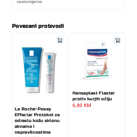
ravnomjerno
Povezani proizvodi
Hansaplast Flaster
protiv kurjih očiju
6,80
KM
La Roche-Posay
Effaclar Protokol za
odraslu kožu sklonu
aknama i
nepravilnostima