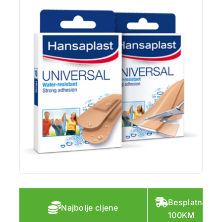
Besplatna do
Najbolje cijene
100KM