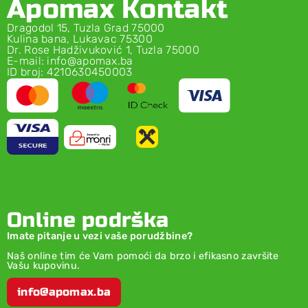
Apomax Kontakt
Dragodol 15, Tuzla Grad 75000
Kulina bana, Lukavac 75300
Dr. Rose Hadživuković 1, Tuzla 75000
E-mail: info@apomax.ba
ID broj: 4210630450003
Online podrška
Imate pitanje u vezi vaše porudžbine?
Naš online tim će Vam pomoći da brzo i efikasno završite
Vašu kupovinu.
info@apomax.ba