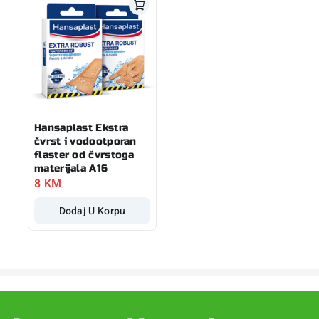
Hansaplast Ekstra
čvrst i vodootporan
flaster od čvrstoga
materijala A16
8
KM
Dodaj U Korpu