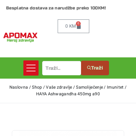
Besplatna dostava za narudžbe preko 100KM!
0
0
KM
Traži
Naslovna
/
Shop
/
Vaše zdravlje
/
Samoliječenje
/
Imunitet
/
HAYA Ashwagandha 450mg a90