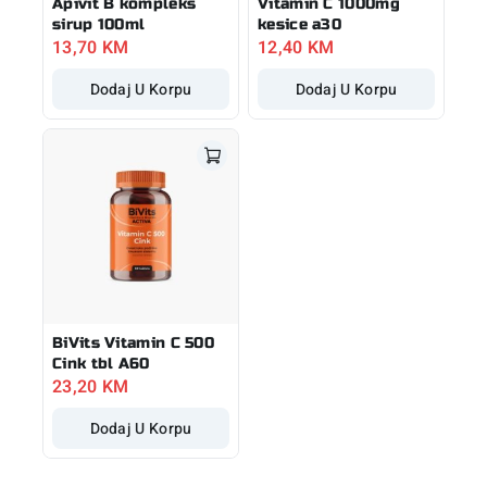
Apivit B kompleks
Vitamin C 1000mg
sirup 100ml
kesice a30
13,70
KM
12,40
KM
Dodaj U Korpu
Dodaj U Korpu
BiVits Vitamin C 500
Cink tbl A60
23,20
KM
Dodaj U Korpu