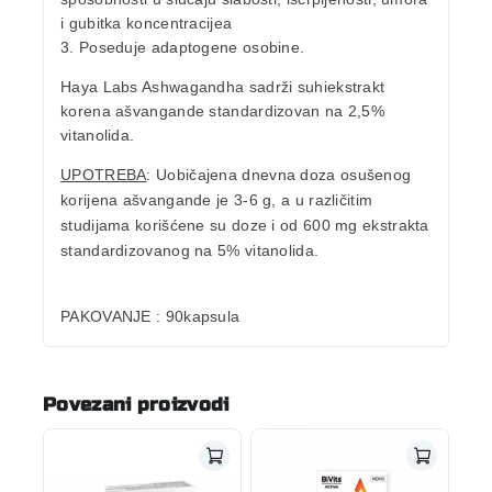
i gubitka koncentracijea
3. Poseduje adaptogene osobine.
Haya Labs Ashwagandha sadrži suhiekstrakt
korena ašvangande standardizovan na 2,5%
vitanolida.
UPOTREBA
: Uobičajena dnevna doza osušenog
korijena ašvangande je 3-6 g, a u različitim
studijama korišćene su doze i od 600 mg ekstrakta
standardizovanog na 5% vitanolida.
PAKOVANJE
: 90kapsula
Povezani proizvodi