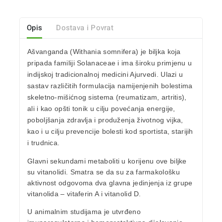
Opis
Dostava i Povrat
Ašvanganda (Withania somnifera) je biljka koja
pripada familiji Solanaceae i ima široku primjenu u
indijskoj tradicionalnoj medicini Ajurvedi. Ulazi u
sastav različitih formulacija namijenjenih bolestima
skeletno-mišićnog sistema (reumatizam, artritis),
ali i kao opšti tonik u cilju povećanja energije,
poboljšanja zdravlja i produženja životnog vijka,
kao i u cilju prevencije bolesti kod sportista, starijih
i trudnica.
Glavni sekundami metaboliti u korijenu ove biljke
su vitanolidi. Smatra se da su za farmakološku
aktivnost odgovoma dva glavna jedinjenja iz grupe
vitanolida – vitaferin A i vitanolid D.
U animalnim studijama je utvrđeno