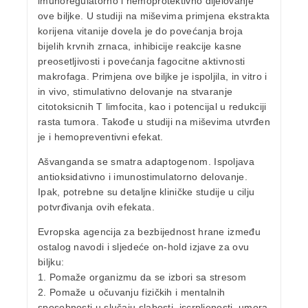
imunoregulatorno i hemoprotektivno dijelovanje
ove biljke. U studiji na miševima primjena ekstrakta
korijena vitanije dovela je do povećanja broja
bijelih krvnih zrnaca, inhibicije reakcije kasne
preosetljivosti i povećanja fagocitne aktivnosti
makrofaga. Primjena ove biljke je ispoljila, in vitro i
in vivo, stimulativno delovanje na stvaranje
citotoksicnih T limfocita, kao i potencijal u redukciji
rasta tumora. Takođe u studiji na miševima utvrđen
je i hemopreventivni efekat.
Ašvanganda se smatra adaptogenom. Ispoljava
antioksidativno i imunostimulatorno delovanje.
Ipak, potrebne su detaljne kliničke studije u cilju
potvrđivanja ovih efekata.
Evropska agencija za bezbijednost hrane između
ostalog navodi i sljedeće on-hold izjave za ovu
biljku:
1. Pomaže organizmu da se izbori sa stresom
2. Pomaže u očuvanju fizičkih i mentalnih
sposobnosti u slučaju slabosti, iscrpljenosti, umora