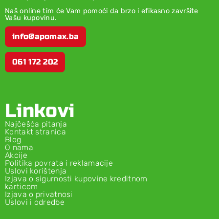
Naš online tim će Vam pomoći da brzo i efikasno završite
Vašu kupovinu.
info@apomax.ba
061 172 202
Linkovi
Najčešća pitanja
Kontakt stranica
Blog
O nama
Akcije
Politika povrata i reklamacije
Uslovi korištenja
Izjava o sigurnosti kupovine kreditnom
karticom
Izjava o privatnosi
Uslovi i odredbe