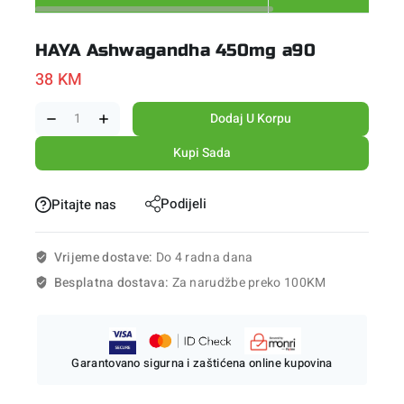
HAYA Ashwagandha 450mg a90
38
KM
Dodaj U Korpu
Kupi Sada
Podijeli
Pitajte nas
Vrijeme dostave:
Do 4 radna dana
Besplatna dostava:
Za narudžbe preko 100KM
Garantovano sigurna i zaštićena online kupovina