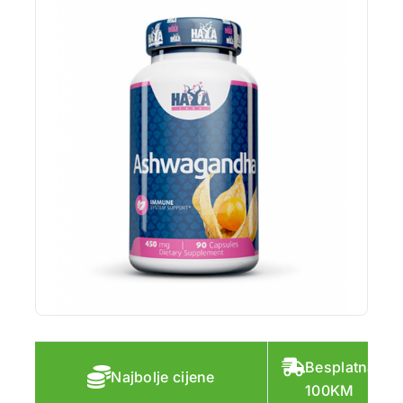
Besplatna do
Najbolje cijene
100KM