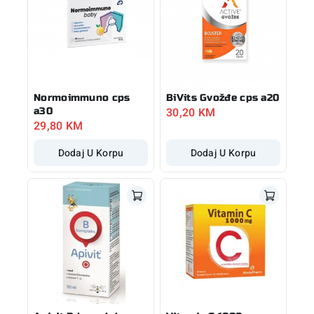
Normoimmuno cps
BiVits Gvožđe cps a20
30,20
KM
a30
29,80
KM
Dodaj U Korpu
Dodaj U Korpu