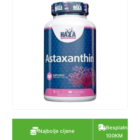
Besplatna do
Najbolje cijene
100KM