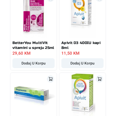
BetterYou MultiVit
Apivit D3 400IU kapi
vitamini u spreju 25ml
8ml
29,60
KM
11,50
KM
Dodaj U Korpu
Dodaj U Korpu