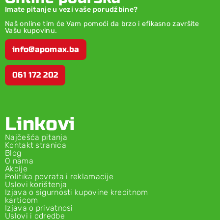
Imate pitanje u vezi vaše porudžbine?
Naš online tim će Vam pomoći da brzo i efikasno završite
Vašu kupovinu.
info@apomax.ba
061 172 202
Linkovi
Najčešća pitanja
Kontakt stranica
Blog
O nama
Akcije
Politika povrata i reklamacije
Uslovi korištenja
Izjava o sigurnosti kupovine kreditnom
karticom
Izjava o privatnosi
Uslovi i odredbe