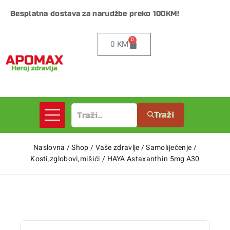
Besplatna dostava za narudžbe preko 100KM!
0
0
KM
Traži
Naslovna
/
Shop
/
Vaše zdravlje
/
Samoliječenje
/
Kosti,zglobovi,mišići
/
HAYA Astaxanthin 5mg A30