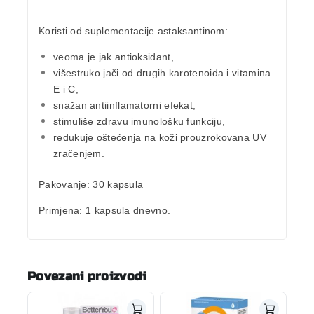
Koristi od suplementacije astaksantinom:
veoma je jak antioksidant,
višestruko jači od drugih karotenoida i vitamina
E i C,
snažan antiinflamatorni efekat,
stimuliše zdravu imunološku funkciju,
redukuje oštećenja na koži prouzrokovana UV
zračenjem.
Pakovanje:
30 kapsula
Primjena:
1 kapsula dnevno.
Povezani proizvodi