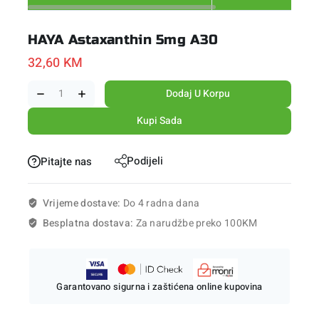
HAYA Astaxanthin 5mg A30
32,60
KM
Dodaj U Korpu
Kupi Sada
Podijeli
Pitajte nas
Vrijeme dostave:
Do 4 radna dana
Besplatna dostava:
Za narudžbe preko 100KM
Garantovano sigurna i zaštićena online kupovina