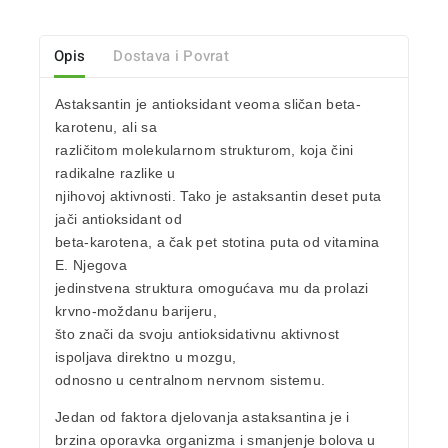
Opis
Dostava i Povrat
Astaksantin je antioksidant veoma sličan beta-
karotenu, ali sa
različitom molekularnom strukturom, koja čini
radikalne razlike u
njihovoj aktivnosti. Tako je astaksantin deset puta
jači antioksidant od
beta-karotena, a čak pet stotina puta od vitamina
E. Njegova
jedinstvena struktura omogućava mu da prolazi
krvno-moždanu barijeru,
što znači da svoju antioksidativnu aktivnost
ispoljava direktno u mozgu,
odnosno u centralnom nervnom sistemu.
Jedan od faktora djelovanja astaksantina je i
brzina oporavka organizma i smanjenje bolova u