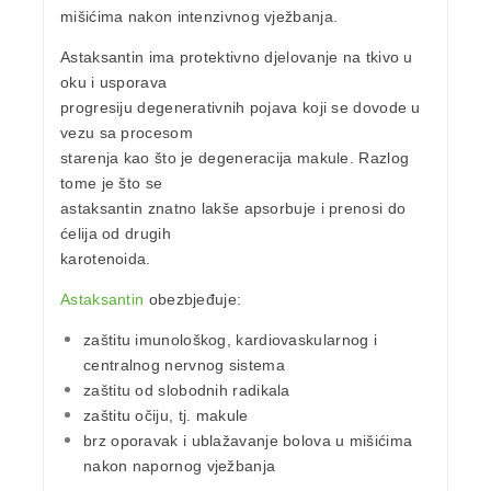
mišićima nakon intenzivnog vježbanja.
Astaksantin ima protektivno djelovanje na tkivo u
oku i usporava
progresiju degenerativnih pojava koji se dovode u
vezu sa procesom
starenja kao što je degeneracija makule. Razlog
tome je što se
astaksantin znatno lakše apsorbuje i prenosi do
ćelija od drugih
karotenoida.
Astaksantin
obezbjeđuje:
zaštitu imunološkog, kardiovaskularnog i
centralnog nervnog sistema
zaštitu od slobodnih radikala
zaštitu očiju, tj. makule
brz oporavak i ublažavanje bolova u mišićima
nakon napornog vježbanja