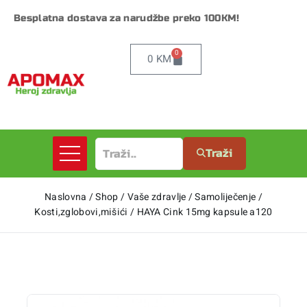
Besplatna dostava za narudžbe preko 100KM!
0
0
KM
Traži
Naslovna
/
Shop
/
Vaše zdravlje
/
Samoliječenje
/
Kosti,zglobovi,mišići
/
HAYA Cink 15mg kapsule a120