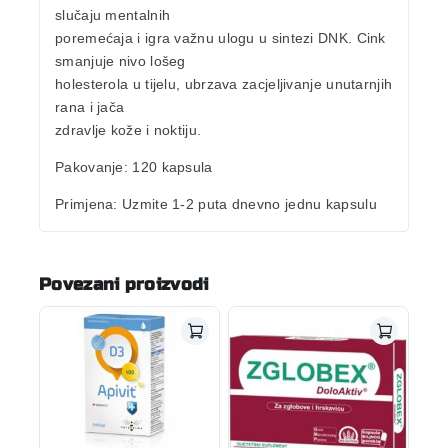
slučaju mentalnih
poremećaja i igra važnu ulogu u sintezi DNK. Cink
smanjuje nivo lošeg
holesterola
u tijelu, ubrzava zacjeljivanje unutarnjih
rana i jača
zdravlje kože
i
noktiju
.
Pakovanje: 120 kapsula
Primjena:
Uzmite 1-2 puta dnevno jednu kapsulu
Povezani proizvodi