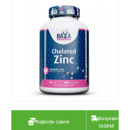
Besplatna do
Najbolje cijene
100KM